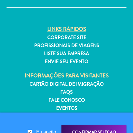
Estar
Onde
ficar
LINKS RÁPIDOS
CORPORATE SITE
PROFISSIONAIS DE VIAGENS
LISTE SUA EMPRESA
ENVIE SEU EVENTO
INFORMAÇÕES PARA VISITANTES
CARTÃO DIGITAL DE IMIGRAÇÃO
FAQS
FALE CONOSCO
EVENTOS
GUIA TURÍSTICO
SOBRE O SITE
CONFIRMAR SELEÇÃO
Eu aceito