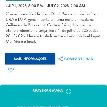
JULY 1, 2025, 8:00 PM
JULY 2, 2025, 2:00 AM
Comemore o Keti Koti e o Dia di Bandera com Trafassi,
ERA e DJ Argenis Huerta em uma noite animada na
Zeilhaven de Brakkeput. Curta música, dança e um
ótimo ambiente na terça-feira, 1º de julho de 2025, das
Aluguel
20h às 02h. Haverá traslado entre o Landhuis Brakkeput
de
Mei Mei e o local.
Carros
Áreas
de
MAIS INFORMAÇÕES
COMPARTILHAR
Compras
Arte
e
Cultura
Atividades
MOSTRAR MAPA
Aquáticas
Aventuras
em