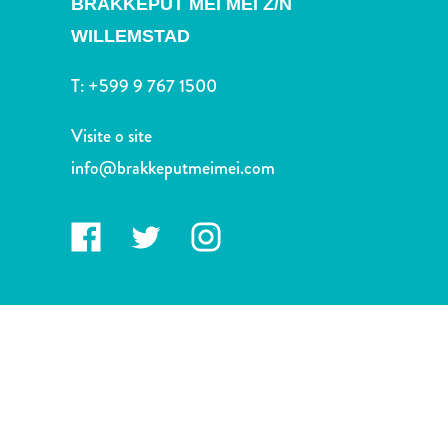
BRAKKEPUT MEI MEI Z/N
Terra
de
WILLEMSTAD
outros
Esportes
T:
+599 9 767 1500
e
Golfe
Visite o site
Excursões
info@brakkeputmeimei.com
Locais
de
mergulho
e
snorkel
Museus
Natureza
e
Parques
Noite
e