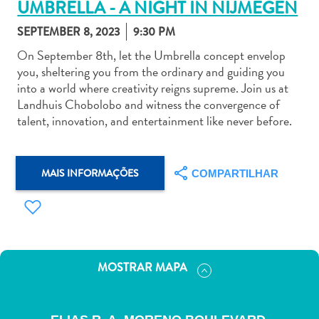
UMBRELLA - A NIGHT IN NIJMEGEN
SEPTEMBER 8, 2023
9:30 PM
On September 8th, let the Umbrella concept envelop
you, sheltering you from the ordinary and guiding you
into a world where creativity reigns supreme. Join us at
Aluguel
Landhuis Chobolobo and witness the convergence of
de
talent, innovation, and entertainment like never before.
Carros
Áreas
de
MAIS INFORMAÇÕES
COMPARTILHAR
Compras
Arte
e
Cultura
Atividades
MOSTRAR MAPA
Aquáticas
Aventuras
em