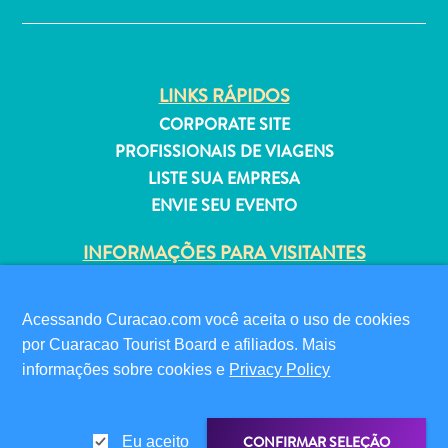
Estar
Onde
ficar
LINKS RÁPIDOS
CORPORATE SITE
PROFISSIONAIS DE VIAGENS
LISTE SUA EMPRESA
ENVIE SEU EVENTO
INFORMAÇÕES PARA VISITANTES
CARTÃO DIGITAL DE IMIGRAÇÃO
FAQS
Acessando Curacao.com você aceita o uso de cookies
FALE CONOSCO
por Cuaracao Tourist Board e afiliados. Mais
EVENTOS
informações sobre cookies e
Privacy Policy
GUIA TURÍSTICO
SOBRE O SITE
CONFIRMAR SELEÇÃO
Eu aceito