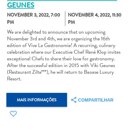
GEUNES
NOVEMBER 3, 2022, 7:00
NOVEMBER 4, 2022, 11:30
PM
PM
We are delighted to announce that on upcoming
November 3rd and 4th, we are organizing the 16th
Aluguel
edition of Vive La Gastronomie! A recurring, culinary
de
celebration where our Executive Chef René Klop invites
Carros
exceptional Chefs to share their love for gastronomy.
Áreas
After the successful edition in 2015 with Viki Geunes
de
(Restaurant Zilte***), he will return to Baoase Luxury
Compras
Resort.
Arte
e
Cultura
MAIS INFORMAÇÕES
COMPARTILHAR
Atividades
Aquáticas
Aventuras
em