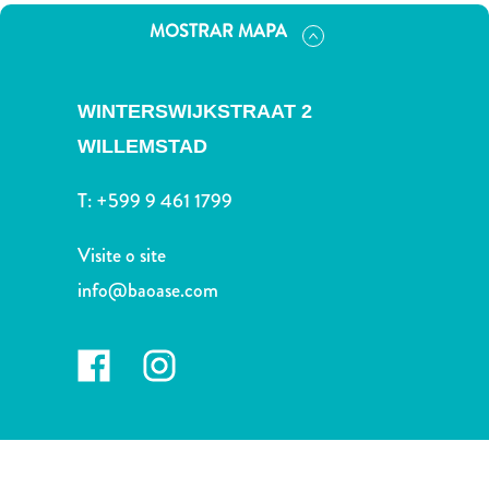
Terra
MOSTRAR MAPA
de
outros
Esportes
WINTERSWIJKSTRAAT 2
e
Golfe
WILLEMSTAD
Excursões
T:
+599 9 461 1799
Locais
de
Visite o site
mergulho
e
info@baoase.com
snorkel
Museus
Natureza
e
Parques
Noite
e