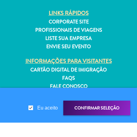
Estar
Onde
LINKS RÁPIDOS
ficar
CORPORATE SITE
PROFISSIONAIS DE VIAGENS
LISTE SUA EMPRESA
ENVIE SEU EVENTO
INFORMAÇÕES PARA VISITANTES
CARTÃO DIGITAL DE IMIGRAÇÃO
FAQS
FALE CONOSCO
EVENTOS
GUIA TURÍSTICO
CONFIRMAR SELEÇÃO
Eu aceito
SOBRE O SITE
POLÍTICA DE PRIVACIDADE
TERMOS DE USO