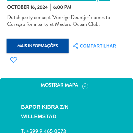
OCTOBER 16, 2024
6:00 PM
Dutch party concept 'Vunzige Deuntjes' comes to
Curaçao for a party at Madero Ocean Club.
Aluguel
MAIS INFORMAÇÕES
de
COMPARTILHAR
Carros
Áreas
de
Compras
Arte
MOSTRAR MAPA
e
Cultura
Atividades
BAPOR KIBRA Z/N
Aquáticas
WILLEMSTAD
Aventuras
em
T:
+599 9 465 0073