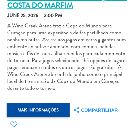
COSTA DO MARFIM
JUNE 25, 2026
3:00 PM
A Wind Creek Arena traz a Copa do Mundo para
Curaçao para uma experiência de fãs partilhada como
nenhuma outra. Assista aos jogos em ecrãs gigantes num
Aluguel
ambiente ao ar livre animado, com comida, bebidas,
de
música e fãs de toda a ilha reunidos para cada momento
Carros
do torneio. Para jogos selecionados, há opções de lugares
Áreas
pagos, enquanto todos os outros jogos são gratuitos. A
de
Wind Creek Arena abre a 11 de junho como o principal
Compras
local de transmissão da Copa do Mundo em Curaçao
Arte
durante todo o torneio.
e
Cultura
Atividades
MAIS INFORMAÇÕES
COMPARTILHAR
Aquáticas
Aventuras
em