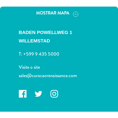
Terra
de
MOSTRAR MAPA
outros
Esportes
e
BADEN POWELLWEG 1
Golfe
WILLEMSTAD
Excursões
Locais
T:
+599 9 435 5000
de
mergulho
Visite o site
e
snorkel
sales@curacaorenaissance.com
Museus
Natureza
e
Parques
Noite
e