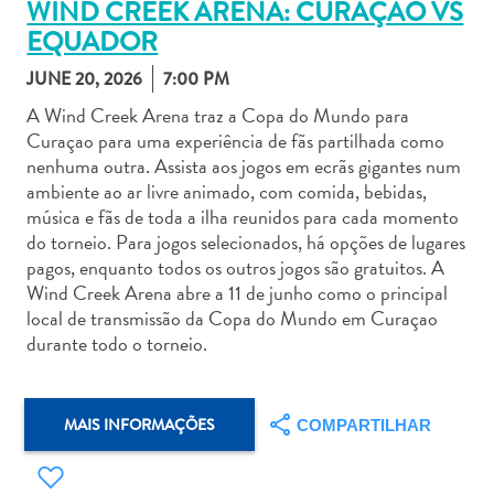
WIND CREEK ARENA: CURAÇAO VS
EQUADOR
JUNE 20, 2026
7:00 PM
A Wind Creek Arena traz a Copa do Mundo para
Curaçao para uma experiência de fãs partilhada como
Aluguel
nenhuma outra. Assista aos jogos em ecrãs gigantes num
de
ambiente ao ar livre animado, com comida, bebidas,
Carros
música e fãs de toda a ilha reunidos para cada momento
Áreas
do torneio. Para jogos selecionados, há opções de lugares
de
pagos, enquanto todos os outros jogos são gratuitos. A
Compras
Wind Creek Arena abre a 11 de junho como o principal
Arte
local de transmissão da Copa do Mundo em Curaçao
e
durante todo o torneio.
Cultura
Atividades
Aquáticas
MAIS INFORMAÇÕES
COMPARTILHAR
Aventuras
em