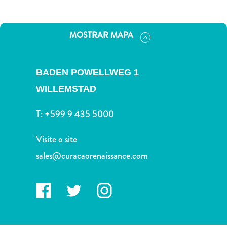
Terra
de
outros
MOSTRAR MAPA
Esportes
e
Golfe
BADEN POWELLWEG 1
Excursões
WILLEMSTAD
Locais
de
T:
+599 9 435 5000
mergulho
e
Visite o site
snorkel
sales@curacaorenaissance.com
Museus
Natureza
e
Parques
Noite
e