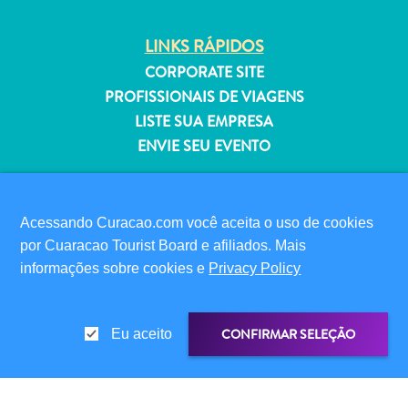
Estar
Onde
LINKS RÁPIDOS
ficar
CORPORATE SITE
PROFISSIONAIS DE VIAGENS
LISTE SUA EMPRESA
ENVIE SEU EVENTO
INFORMAÇÕES PARA VISITANTES
CARTÃO DIGITAL DE IMIGRAÇÃO
Acessando Curacao.com você aceita o uso de cookies
FAQS
por Cuaracao Tourist Board e afiliados. Mais
FALE CONOSCO
informações sobre cookies e
Privacy Policy
EVENTOS
GUIA TURÍSTICO
CONFIRMAR SELEÇÃO
Eu aceito
SOBRE O SITE
POLÍTICA DE PRIVACIDADE
TERMOS DE USO