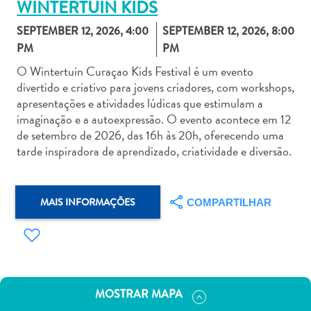
WINTERTUIN KIDS
SEPTEMBER 12, 2026, 4:00
SEPTEMBER 12, 2026, 8:00
PM
PM
O Wintertuin Curaçao Kids Festival é um evento
divertido e criativo para jovens criadores, com workshops,
Aluguel
apresentações e atividades lúdicas que estimulam a
de
imaginação e a autoexpressão. O evento acontece em 12
Carros
de setembro de 2026, das 16h às 20h, oferecendo uma
Áreas
tarde inspiradora de aprendizado, criatividade e diversão.
de
Compras
Arte
MAIS INFORMAÇÕES
COMPARTILHAR
e
Cultura
Atividades
Aquáticas
Aventuras
MOSTRAR MAPA
em