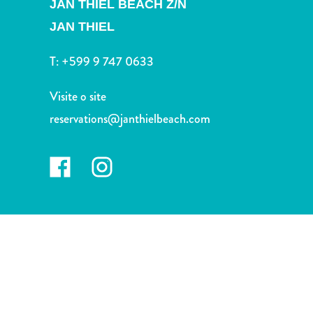
JAN THIEL BEACH Z/N
Terra
de
JAN THIEL
outros
Esportes
T:
+599 9 747 0633
e
Golfe
Visite o site
Excursões
reservations@janthielbeach.com
Locais
de
mergulho
e
snorkel
Museus
Natureza
e
Parques
Noite
e