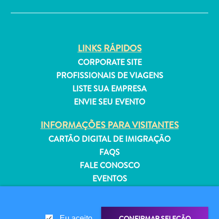
Estar
Onde
ficar
LINKS RÁPIDOS
CORPORATE SITE
PROFISSIONAIS DE VIAGENS
LISTE SUA EMPRESA
ENVIE SEU EVENTO
INFORMAÇÕES PARA VISITANTES
CARTÃO DIGITAL DE IMIGRAÇÃO
FAQS
FALE CONOSCO
EVENTOS
GUIA TURÍSTICO
SOBRE O SITE
CONFIRMAR SELEÇÃO
Eu aceito