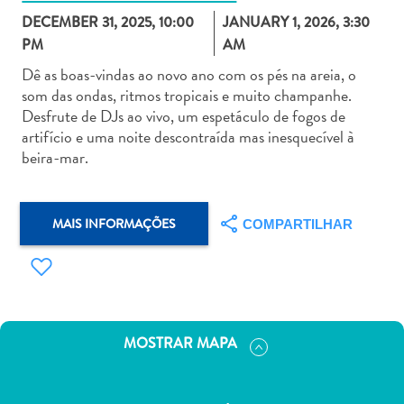
DECEMBER 31, 2025, 10:00
JANUARY 1, 2026, 3:30
PM
AM
Dê as boas-vindas ao novo ano com os pés na areia, o
som das ondas, ritmos tropicais e muito champanhe.
Desfrute de DJs ao vivo, um espetáculo de fogos de
Aluguel
artifício e uma noite descontraída mas inesquecível à
de
beira-mar.
Carros
Áreas
de
MAIS INFORMAÇÕES
COMPARTILHAR
Compras
Arte
e
Cultura
Atividades
MOSTRAR MAPA
Aquáticas
Aventuras
em