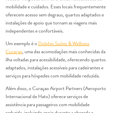
mobilidade e cuidados. Esses locais frequentemente
oferecem acesso sem degraus, quartos adaptados e
instalações de apoio que tornam as viagens mais
independentes e confortáveis.
Aluguel
de
Um exemplo é o
Dolphin Suites & Wellness
Carros
Curaçao
, uma das acomodações mais conhecidas da
Áreas
de
ilha voltadas para acessibilidade, oferecendo quartos
Compras
adaptados, instalações acessíveis para cadeirantes e
Arte
serviços para hóspedes com mobilidade reduzida.
e
Cultura
Além disso, o Curaçao Airport Partners (Aeroporto
Atividades
Internacional de Hato) oferece serviços de
Aquáticas
Aventuras
assistência para passageiros com mobilidade
em
reduzida, incluindo apoio durante a chegada e