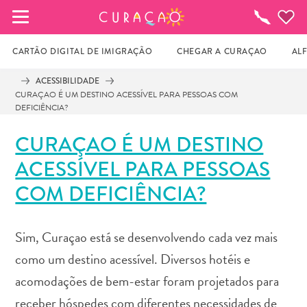
MEUS FAVORITOS
O
que
fazer
CARTÃO DIGITAL DE IMIGRAÇÃO
CHEGAR A CURAÇAO
AL
ACESSIBILIDADE
CURAÇAO É UM DESTINO ACESSÍVEL PARA PESSOAS COM
Você ainda não salvou nenhum local 
DEFICIÊNCIA?
favorito.
CURAÇAO É UM DESTINO
ACESSÍVEL PARA PESSOAS
Sempre que você quiser salvar algo para mais tarde, 
COM DEFICIÊNCIA?
certifique-se de clicar no  
Sim, Curaçao está se desenvolvendo cada vez mais
como um destino acessível. Diversos hotéis e
acomodações de bem-estar foram projetados para
receber hóspedes com diferentes necessidades de