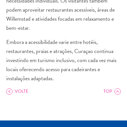
necessidades individuais. Os visitantes também
Entretenimento
podem aproveitar restaurantes acessíveis, áreas de
Operadores
de
Willemstad e atividades focadas em relaxamento e
Mergulho
bem-estar.
Pontos
Turísticos
Embora a acessibilidade varie entre hotéis,
e
restaurantes, praias e atrações, Curaçao continua
Monumentos
investindo em turismo inclusivo, com cada vez mais
Praias
Restaurantes
locais oferecendo acesso para cadeirantes e
e
instalações adaptadas.
Bares
Serviços
VOLTE
TOP
de
táxi
Spa
e
Bem-