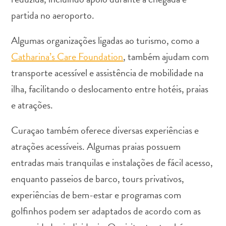
Terra
partida no aeroporto.
de
outros
Algumas organizações ligadas ao turismo, como a
Esportes
Catharina’s Care Foundation
e
, também ajudam com
Golfe
transporte acessível e assistência de mobilidade na
Excursões
ilha, facilitando o deslocamento entre hotéis, praias
Locais
e atrações.
de
mergulho
Curaçao também oferece diversas experiências e
e
snorkel
atrações acessíveis. Algumas praias possuem
Museus
entradas mais tranquilas e instalações de fácil acesso,
Natureza
enquanto passeios de barco, tours privativos,
e
experiências de bem-estar e programas com
Parques
Noite
golfinhos podem ser adaptados de acordo com as
e