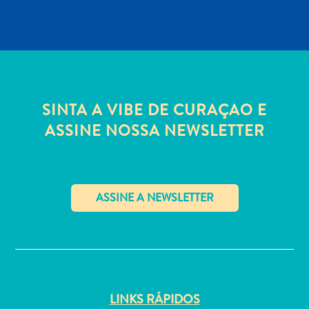
Aluguel
de
SINTA A VIBE DE CURAÇAO E
Férias
ASSINE NOSSA NEWSLETTER
Apartamentos
Hotéis
e
resorts
Tudo
incluído
✕
Planeje
sua
visita
LINKS RÁPIDOS