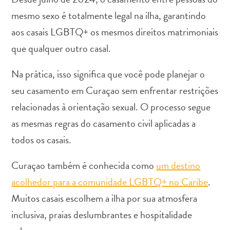
mesmo sexo é totalmente legal na ilha, garantindo
aos casais LGBTQ+ os mesmos direitos matrimoniais
que qualquer outro casal.
Aluguel
Na prática, isso significa que você pode planejar o
de
seu casamento em Curaçao sem enfrentar restrições
Carros
relacionadas à orientação sexual. O processo segue
Áreas
de
as mesmas regras do casamento civil aplicadas a
Compras
todos os casais.
Arte
e
Curaçao também é conhecida como
um destino
Cultura
acolhedor para a comunidade LGBTQ+ no Caribe
.
Atividades
Aquáticas
Muitos casais escolhem a ilha por sua atmosfera
Aventuras
inclusiva, praias deslumbrantes e hospitalidade
em