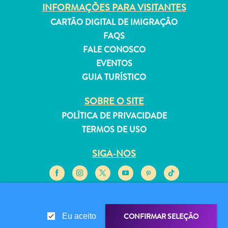
INFORMAÇÕES PARA VISITANTES
CARTÃO DIGITAL DE IMIGRAÇÃO
FAQS
FALE CONOSCO
Aluguel
EVENTOS
de
GUIA TURÍSTICO
Férias
Apartamentos
SOBRE O SITE
Hotéis
POLÍTICA DE PRIVACIDADE
e
TERMOS DE USO
resorts
Tudo
SIGA-NOS
incluído
Planeje
sua
© 2026 Curaçao Tourist Board
visita
CONFIRMAR SELEÇÃO
Eu aceito