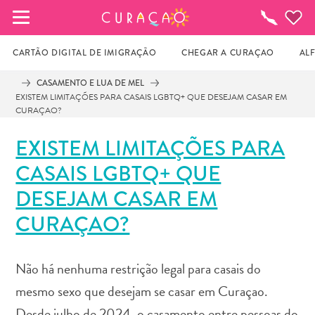
MEUS FAVORITOS
O
que
fazer
CARTÃO DIGITAL DE IMIGRAÇÃO
CHEGAR A CURAÇAO
AL
CASAMENTO E LUA DE MEL
EXISTEM LIMITAÇÕES PARA CASAIS LGBTQ+ QUE DESEJAM CASAR EM
Você ainda não salvou nenhum local 
CURAÇAO?
favorito.
EXISTEM LIMITAÇÕES PARA
CASAIS LGBTQ+ QUE
Sempre que você quiser salvar algo para mais tarde, 
DESEJAM CASAR EM
certifique-se de clicar no  
CURAÇAO?
Não há nenhuma restrição legal para casais do
mesmo sexo que desejam se casar em Curaçao.
Desde julho de 2024, o casamento entre pessoas do