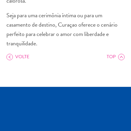
calorosa.
Terra
de
Seja para uma cerimônia íntima ou para um
outros
casamento de destino, Curaçao oferece o cenário
Esportes
e
perfeito para celebrar o amor com liberdade e
Golfe
tranquilidade.
Excursões
Locais
VOLTE
TOP
de
mergulho
e
snorkel
Museus
Natureza
e
Parques
Noite
e