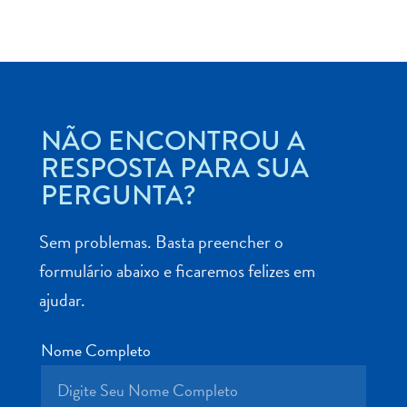
Aluguel
NÃO ENCONTROU A
de
RESPOSTA PARA SUA
Carros
PERGUNTA?
Áreas
de
Compras
Sem problemas. Basta preencher o
Arte
formulário abaixo e ficaremos felizes em
e
ajudar.
Cultura
Atividades
Aquáticas
Nome Completo
Aventuras
em