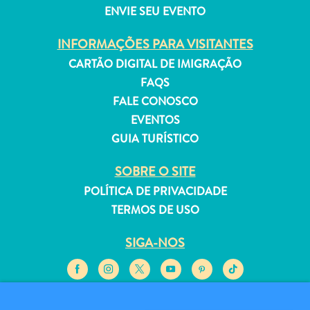
ENVIE SEU EVENTO
INFORMAÇÕES PARA VISITANTES
CARTÃO DIGITAL DE IMIGRAÇÃO
Aluguel
FAQS
de
FALE CONOSCO
Férias
EVENTOS
Apartamentos
GUIA TURÍSTICO
Hotéis
e
SOBRE O SITE
resorts
POLÍTICA DE PRIVACIDADE
Tudo
TERMOS DE USO
incluído
Planeje
SIGA-NOS
sua
visita
© 2026 Curaçao Tourist Board