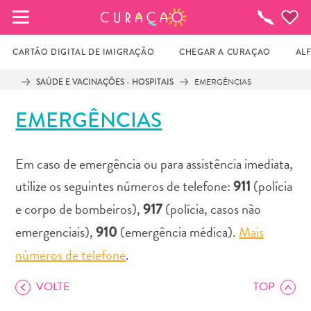
MEUS FAVORITOS
O
que
fazer
CARTÃO DIGITAL DE IMIGRAÇÃO
CHEGAR A CURAÇAO
AL
SAÚDE E VACINAÇÕES - HOSPITAIS
EMERGÊNCIAS
Você ainda não salvou nenhum local 
EMERGÊNCIAS
favorito.
Em caso de emergência ou para assistência imediata,
Sempre que você quiser salvar algo para mais tarde, 
utilize os seguintes números de telefone:
(polícia
911
certifique-se de clicar no  
e corpo de bombeiros),
(polícia, casos não
917
emergenciais),
(emergência médica).
Mais
910
números de telefone
.
VOLTE
TOP