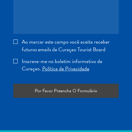
Entretenimento
Operadores
de
Mergulho
Pontos
Turísticos
Ao marcar este campo você aceita receber
e
futuros emails de Curaçao Tourist Board
Monumentos
Inscreva-me no boletim informativo de
Praias
Curaçao.
Política de Privacidade
Restaurantes
e
Bares
Serviços
de
táxi
Spa
e
Bem-