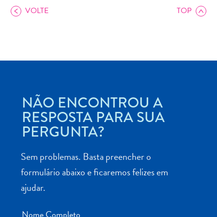
VOLTE
TOP
Aluguel
de
Carros
NÃO ENCONTROU A
Áreas
de
RESPOSTA PARA SUA
Compras
PERGUNTA?
Arte
e
Sem problemas. Basta preencher o
Cultura
formulário abaixo e ficaremos felizes em
Atividades
Aquáticas
ajudar.
Aventuras
em
Nome Completo