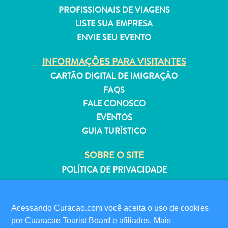
PROFISSIONAIS DE VIAGENS
LISTE SUA EMPRESA
ENVIE SEU EVENTO
Aluguel
INFORMAÇÕES PARA VISITANTES
de
CARTÃO DIGITAL DE IMIGRAÇÃO
Férias
FAQS
Apartamentos
FALE CONOSCO
Hotéis
EVENTOS
e
GUIA TURÍSTICO
resorts
Tudo
SOBRE O SITE
incluído
POLÍTICA DE PRIVACIDADE
Planeje
TERMOS DE USO
sua
visita
SIGA-NOS
Acessando Curacao.com você aceita o uso de cookies
por Cuaracao Tourist Board e afiliados. Mais