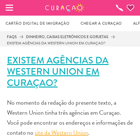
MEUS FAVORITOS
O
que
fazer
CARTÃO DIGITAL DE IMIGRAÇÃO
CHEGAR A CURAÇAO
AL
FAQS
DINHEIRO, CAIXAS ELETRÔNICOS E GORJETAS
EXISTEM AGÊNCIAS DA WESTERN UNION EM CURAÇAO?
Você ainda não salvou nenhum local 
favorito.
EXISTEM AGÊNCIAS DA
WESTERN UNION EM
Sempre que você quiser salvar algo para mais tarde, 
CURAÇAO?
certifique-se de clicar no  
No momento da redação do presente texto, a
Western Union tinha três agências em Curaçao.
Você pode encontrar os endereços e informações de
contato no
site da Western Union
.