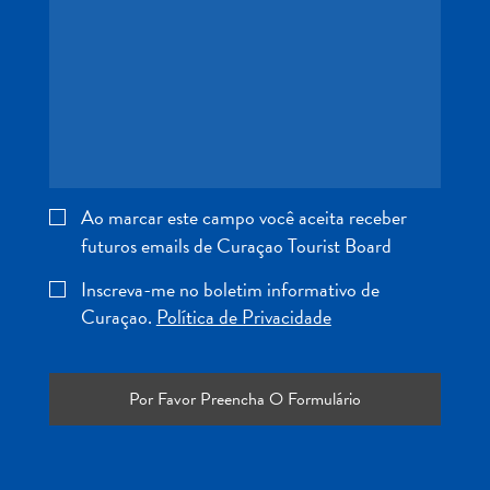
Entretenimento
Operadores
de
Mergulho
Pontos
Turísticos
e
Monumentos
Ao marcar este campo você aceita receber
Praias
futuros emails de Curaçao Tourist Board
Restaurantes
e
Inscreva-me no boletim informativo de
Bares
Curaçao.
Política de Privacidade
Serviços
de
táxi
Spa
e
Bem-