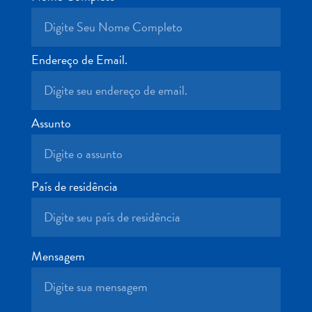
Terra
de
outros
Esportes
Endereço de Email.
e
Golfe
Excursões
Assunto
Locais
de
mergulho
e
País de residência
snorkel
Museus
Natureza
e
Mensagem
Parques
Noite
e