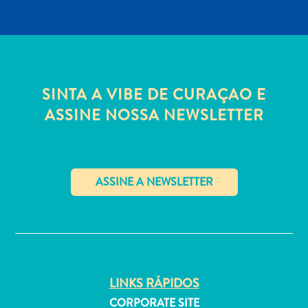
Estar
Onde
ficar
SINTA A VIBE DE CURAÇAO E
ASSINE NOSSA NEWSLETTER
✕
LINKS RÁPIDOS
CORPORATE SITE