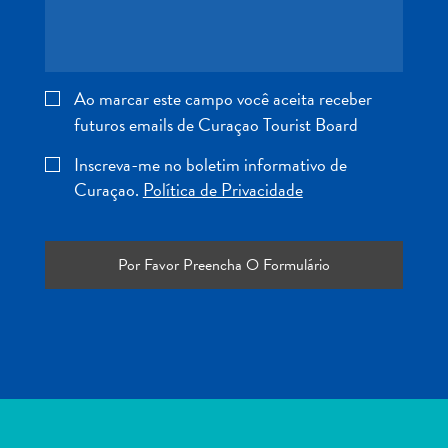
Entretenimento
Operadores
de
Mergulho
Ao marcar este campo você aceita receber
Pontos
futuros emails de Curaçao Tourist Board
Turísticos
e
Inscreva-me no boletim informativo de
Monumentos
Curaçao.
Política de Privacidade
Praias
Restaurantes
e
Bares
Serviços
de
táxi
Spa
e
Bem-