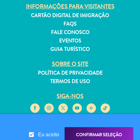
INFORMAÇÕES PARA VISITANTES
CARTÃO DIGITAL DE IMIGRAÇÃO
FAQS
FALE CONOSCO
Aluguel
EVENTOS
de
GUIA TURÍSTICO
Férias
Apartamentos
SOBRE O SITE
Hotéis
POLÍTICA DE PRIVACIDADE
e
TERMOS DE USO
resorts
Tudo
SIGA-NOS
incluído
Planeje
sua
© 2026 Curaçao Tourist Board
visita
CONFIRMAR SELEÇÃO
Eu aceito