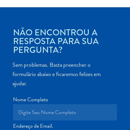
NÃO ENCONTROU A
Aluguel
RESPOSTA PARA SUA
de
PERGUNTA?
Carros
Áreas
Sem problemas. Basta preencher o
de
formulário abaixo e ficaremos felizes em
Compras
Arte
ajudar.
e
Cultura
Nome Completo
Atividades
Aquáticas
Aventuras
em
Endereço de Email.