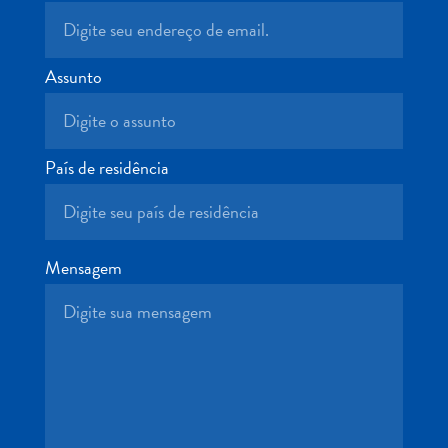
Terra
de
outros
Assunto
Esportes
e
Golfe
Excursões
País de residência
Locais
de
mergulho
e
Mensagem
snorkel
Museus
Natureza
e
Parques
Noite
e