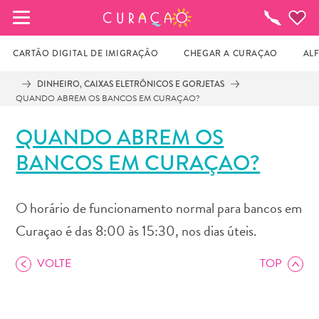
MEUS FAVORITOS
O
que
fazer
CARTÃO DIGITAL DE IMIGRAÇÃO
CHEGAR A CURAÇAO
AL
DINHEIRO, CAIXAS ELETRÔNICOS E GORJETAS
QUANDO ABREM OS BANCOS EM CURAÇAO?
Você ainda não salvou nenhum local 
favorito.
QUANDO ABREM OS
BANCOS EM CURAÇAO?
Sempre que você quiser salvar algo para mais tarde, 
certifique-se de clicar no  
O horário de funcionamento normal para bancos em
Curaçao é das 8:00 às 15:30, nos dias úteis.
VOLTE
TOP