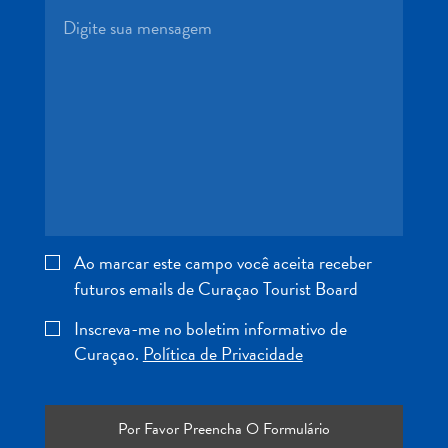
Entretenimento
Operadores
de
Mergulho
Pontos
Turísticos
e
Monumentos
Praias
Restaurantes
e
Ao marcar este campo você aceita receber
Bares
futuros emails de Curaçao Tourist Board
Serviços
Inscreva-me no boletim informativo de
de
Curaçao.
Política de Privacidade
táxi
Spa
e
Bem-