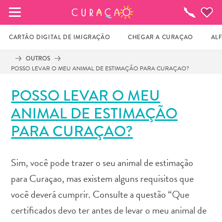
MEUS FAVORITOS
O
que
fazer
CARTÃO DIGITAL DE IMIGRAÇÃO
CHEGAR A CURAÇAO
AL
OUTROS
POSSO LEVAR O MEU ANIMAL DE ESTIMAÇÃO PARA CURAÇAO?
Você ainda não salvou nenhum local 
favorito.
POSSO LEVAR O MEU
ANIMAL DE ESTIMAÇÃO
Sempre que você quiser salvar algo para mais tarde, 
PARA CURAÇAO?
certifique-se de clicar no  
Sim, você pode trazer o seu animal de estimação
para Curaçao, mas existem alguns requisitos que
você deverá cumprir. Consulte a questão “Que
certificados devo ter antes de levar o meu animal de