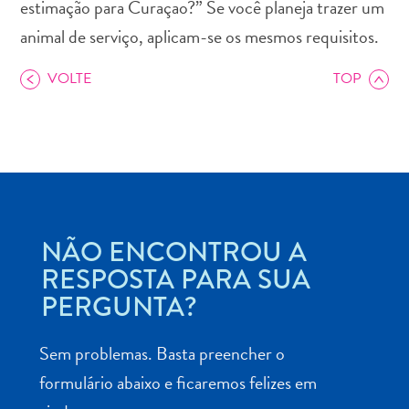
estimação para Curaçao?” Se você planeja trazer um
animal de serviço, aplicam-se os mesmos requisitos.
VOLTE
TOP
Aluguel
de
Carros
Áreas
de
Compras
NÃO ENCONTROU A
Arte
RESPOSTA PARA SUA
e
PERGUNTA?
Cultura
Atividades
Aquáticas
Sem problemas. Basta preencher o
Aventuras
formulário abaixo e ficaremos felizes em
em