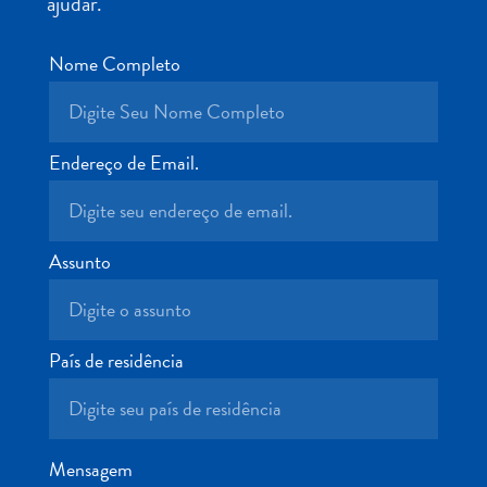
ajudar.
Terra
de
Nome Completo
outros
Esportes
e
Golfe
Endereço de Email.
Excursões
Locais
de
mergulho
Assunto
e
snorkel
Museus
País de residência
Natureza
e
Parques
Noite
Mensagem
e