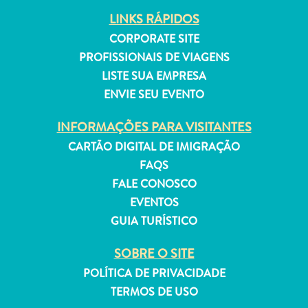
LINKS RÁPIDOS
CORPORATE SITE
PROFISSIONAIS DE VIAGENS
LISTE SUA EMPRESA
Aluguel
ENVIE SEU EVENTO
de
Férias
INFORMAÇÕES PARA VISITANTES
Apartamentos
CARTÃO DIGITAL DE IMIGRAÇÃO
Hotéis
FAQS
e
FALE CONOSCO
resorts
Tudo
EVENTOS
incluído
GUIA TURÍSTICO
Planeje
SOBRE O SITE
sua
visita
POLÍTICA DE PRIVACIDADE
TERMOS DE USO