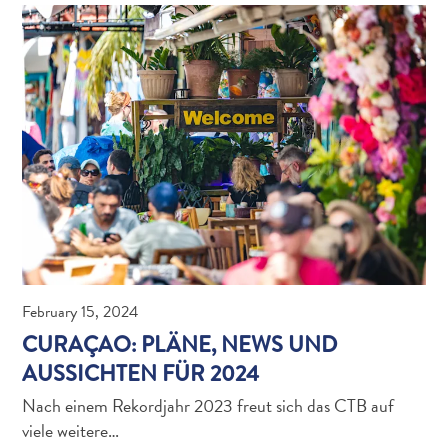
Wofür
ist
Curaçao
bekannt?
February 15, 2024
CURAÇAO: PLÄNE, NEWS UND
AUSSICHTEN FÜR 2024
Nach einem Rekordjahr 2023 freut sich das CTB auf
viele weitere…