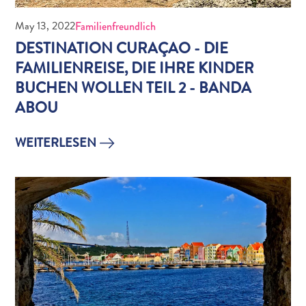
May 13, 2022
Familienfreundlich
DESTINATION CURAÇAO - DIE
FAMILIENREISE, DIE IHRE KINDER
BUCHEN WOLLEN TEIL 2 - BANDA
ABOU
WEITERLESEN
Digitale
Einreisekarte
Curaçao
Express
Pass
Service
Curaçao
Besuchen
Zölle