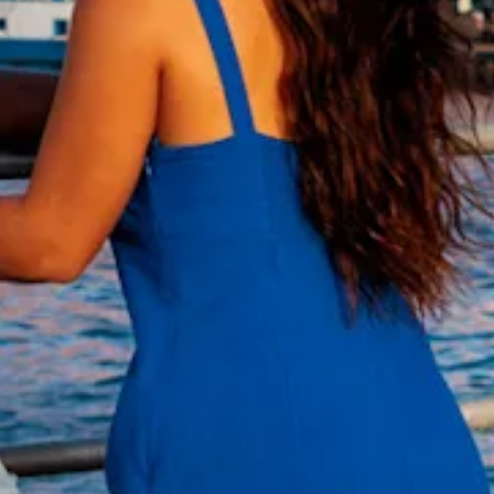
Schnorchelplätze
Tauchoperatoren
Taxidienste
Touren
Wasseraktivitäten
Unterkunft