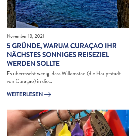
und
Einreise
Gesundheit
im
November 18, 2021
Urlaub
5 GRÜNDE, WARUM CURAÇAO IHR
-
Krankenhäuser
NÄCHSTES SONNIGES REISEZIEL
Fortbewegungsmöglichkeiten
WERDEN SOLLTE
Geld,
Es überrascht wenig, dass Willemstad (die Hauptstadt
Geldautomaten
von Curaçao) in die…
und
Bestückung
WEITERLESEN
Unterkünfte
Unternehmungen
Essen
Nachtleben
Kultur
Wetter