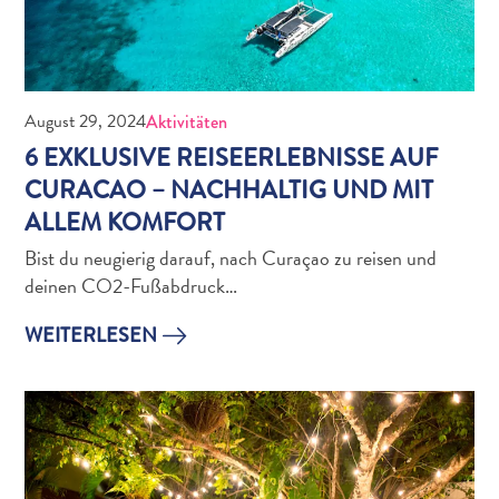
Ihre
Reise
Tauchen
The
Blue
August 29, 2024
Aktivitäten
Wave
6 EXKLUSIVE REISEERLEBNISSE AUF
Updates
CURACAO – NACHHALTIG UND MIT
Neueste
ALLEM KOMFORT
Aktivitäten
Bist du neugierig darauf, nach Curaçao zu reisen und
Familienfreundlich
deinen CO2-Fußabdruck…
Kultur
&
WEITERLESEN
Essen
Planen
Sie
Ihre
Reise
Tauchen