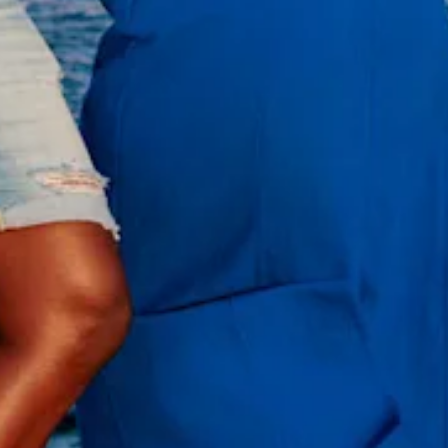
All-
inclusive
Apartments
Ferienhäuser
Hotels
und
Resorts
Planen
Sie
Ihren
Besuch