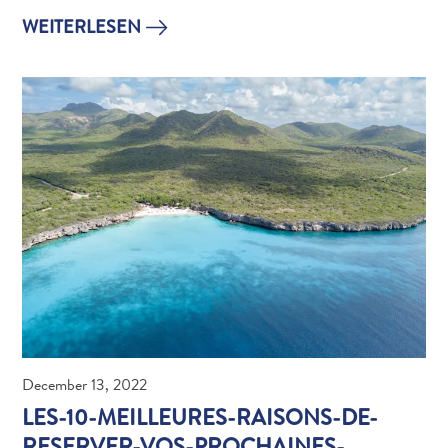
WEITERLESEN
Der
Künstler
in
dir:
entdecke
deine
Liebe
zur
Kunst
auf
Curaçao
December 13, 2022
LES-10-MEILLEURES-RAISONS-DE-
RESERVER-VOS-PROCHAINES-