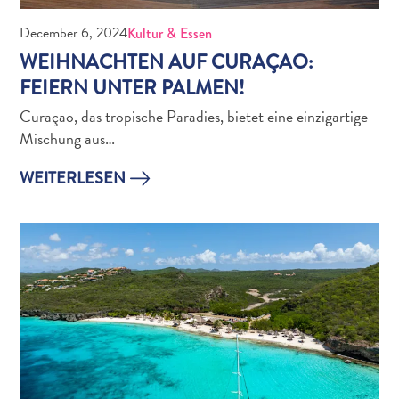
Anreise
nach
December 6, 2024
Kultur & Essen
Curaçao
WEIHNACHTEN AUF CURAÇAO:
Unterwegs
FEIERN UNTER PALMEN!
Inselkultur
Curaçao, das tropische Paradies, bietet eine einzigartige
Bilder
Mischung aus…
The
Blue
WEITERLESEN
Wave
Blogs
Neueste
Aktivitäten
Familienfreundlich
Kultur
&
Essen
Planen
Sie