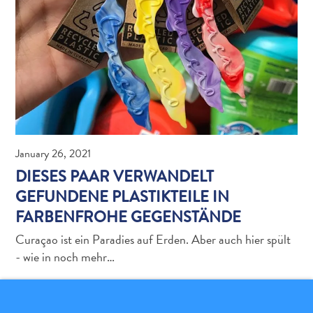
Erreichbarkeit
Verfügbarkeit
von
Internet
und
Mobiltelefon
Elektrizität
Sonstiges
January 26, 2021
Hochzeiten
DIESES PAAR VERWANDELT
und
Filtterwochen
GEFUNDENE PLASTIKTEILE IN
ED-
FARBENFROHE GEGENSTÄNDE
Card
Curaçao ist ein Paradies auf Erden. Aber auch hier spült
D
- wie in noch mehr…
E
U
DEUTSCH
WEITERLESEN
T