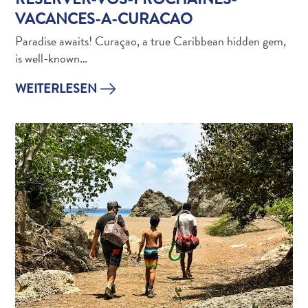
VACANCES-A-CURACAO
Paradise awaits! Curaçao, a true Caribbean hidden gem,
Gibt
is well-known…
es
Sargassum
WEITERLESEN
auf
Curaçao?
FAQs