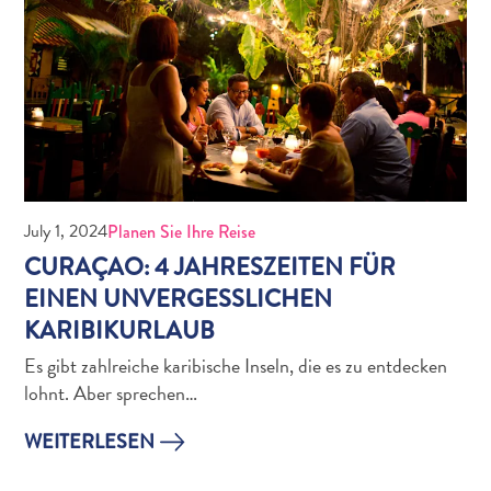
The
Blue
Wave
Updates
July 1, 2024
Planen Sie Ihre Reise
CURAÇAO: 4 JAHRESZEITEN FÜR
EINEN UNVERGESSLICHEN
KARIBIKURLAUB
Tauchen
Es gibt zahlreiche karibische Inseln, die es zu entdecken
und
lohnt. Aber sprechen…
Schnorcheln
in
WEITERLESEN
Curaçao