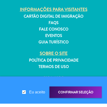
INFORMAÇÕES PARA VISITANTES
CARTÃO DIGITAL DE IMIGRAÇÃO
FAQS
Aluguel
FALE CONOSCO
de
EVENTOS
Férias
GUIA TURÍSTICO
Apartamentos
Hotéis
SOBRE O SITE
e
POLÍTICA DE PRIVACIDADE
resorts
TERMOS DE USO
Tudo
incluído
SIGA-NOS
Planeje
sua
CONFIRMAR SELEÇÃO
Eu aceito
visita
© 2026 Curaçao Tourist Board