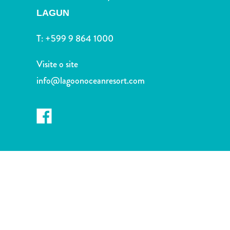
Terra
LAGUN
de
outros
T:
+599 9 864 1000
Esportes
e
Visite o site
Golfe
info@lagoonoceanresort.com
Excursões
Locais
de
mergulho
e
snorkel
Museus
Natureza
e
Parques
Noite
e