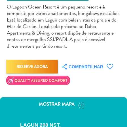
O Lagoon Ocean Resort é um pequeno resort e é
composto por vários apartamentos, bungalows e estúdios.
Está localizado em Lagun com belas vistas da praia e do
Mar do Caribe. Localizado próximo ao Bahia
Apartments & Diving, o resort dispõe de restaurante e
Aluguel
centro de mergulho SSI/PADI. A praia é acessível
de
diretamente a partir do resort.
Carros
Áreas
de
RESERVE AGORA
COMPARTILHAR
Compras
Arte
e
Cultura
Atividades
MOSTRAR MAPA
Aquáticas
Aventuras
em
LAGUN 208 NST,