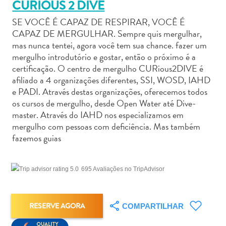
CURIOUS 2 DIVE
SE VOCÊ É CAPAZ DE RESPIRAR, VOCÊ É
CAPAZ DE MERGULHAR. Sempre quis mergulhar,
mas nunca tentei, agora você tem sua chance. fazer um
mergulho introdutório e gostar, então o próximo é a
Aluguel
certificação. O centro de mergulho CURious2DIVE é
de
afiliado a 4 organizações diferentes, SSI, WOSD, IAHD
e PADI. Através destas organizações, oferecemos todos
Carros
os cursos de mergulho, desde Open Water até Dive-
Áreas
master. Através do IAHD nos especializamos em
de
mergulho com pessoas com deficiência. Mas também
Compras
fazemos guias
Arte
e
Cultura
695 Avaliações no TripAdvisor
Atividades
Aquáticas
Aventuras
RESERVE AGORA
COMPARTILHAR
em