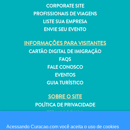
CORPORATE SITE
PROFISSIONAIS DE VIAGENS
LISTE SUA EMPRESA
ENVIE SEU EVENTO
Aluguel
de
INFORMAÇÕES PARA VISITANTES
Férias
CARTÃO DIGITAL DE IMIGRAÇÃO
Apartamentos
FAQS
Hotéis
FALE CONOSCO
e
EVENTOS
resorts
GUIA TURÍSTICO
Tudo
incluído
SOBRE O SITE
Planeje
POLÍTICA DE PRIVACIDADE
sua
TERMOS DE USO
visita
SIGA-NOS
Acessando Curacao.com você aceita o uso de cookies