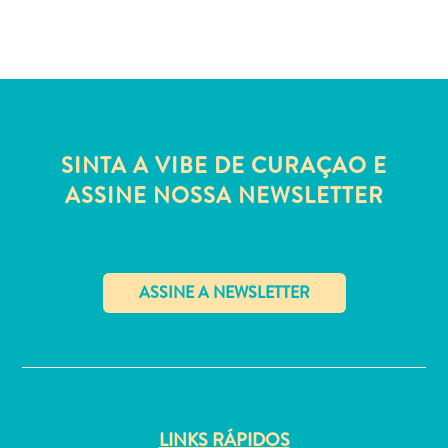
Estar
Onde
ficar
SINTA A VIBE DE CURAÇAO E
ASSINE NOSSA NEWSLETTER
✕
LINKS RÁPIDOS