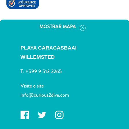
Terra
de
outros
Esportes
MOSTRAR MAPA
e
Golfe
Excursões
PLAYA CARACASBAAI
Locais
WILLEMSTED
de
mergulho
T:
+599 9 513 2265
e
snorkel
Visite o site
Museus
info@curious2dive.com
Natureza
e
Parques
Noite
e