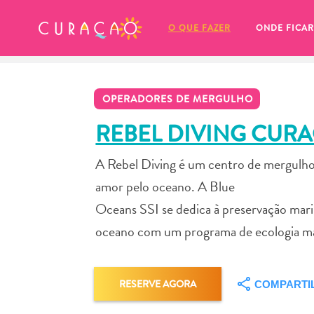
MEUS FAVORITOS
O QUE FAZER
ONDE FICAR
OPERADORES DE MERGULHO
REBEL DIVING CUR
A Rebel Diving é um centro de mergulho 
Você ainda não salvou nenhum 
amor pelo oceano. A Blue
local favorito.
Oceans SSI se dedica à preservação mari
oceano com um programa de ecologia mar
Sempre que você quiser salvar algo para mais tarde, cer
RESERVE AGORA
COMPARTI