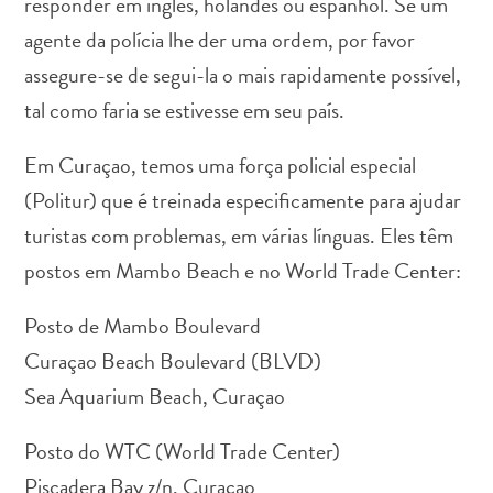
responder em inglês, holandês ou espanhol. Se um
agente da polícia lhe der uma ordem, por favor
assegure-se de segui-la o mais rapidamente possível,
tal como faria se estivesse em seu país.
Aluguel
Em Curaçao, temos uma força policial especial
de
(Politur) que é treinada especificamente para ajudar
Carros
Áreas
turistas com problemas, em várias línguas. Eles têm
de
postos em Mambo Beach e no World Trade Center:
Compras
Arte
Posto de Mambo Boulevard
e
Curaçao Beach Boulevard (BLVD)
Cultura
Sea Aquarium Beach, Curaçao
Atividades
Aquáticas
Posto do WTC (World Trade Center)
Aventuras
em
Piscadera Bay z/n, Curaçao