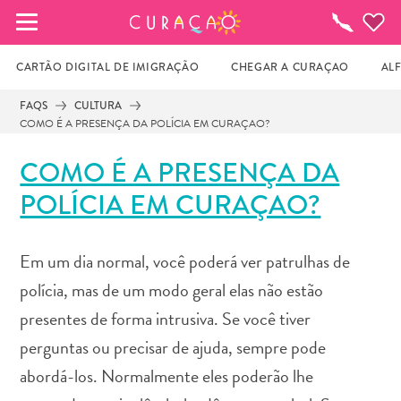
MEUS FAVORITOS
O
que
fazer
CARTÃO DIGITAL DE IMIGRAÇÃO
CHEGAR A CURAÇAO
AL
FAQS
CULTURA
COMO É A PRESENÇA DA POLÍCIA EM CURAÇAO?
Você ainda não salvou nenhum local 
favorito.
COMO É A PRESENÇA DA
POLÍCIA EM CURAÇAO?
Sempre que você quiser salvar algo para mais tarde, 
certifique-se de clicar no  
Em um dia normal, você poderá ver patrulhas de
polícia, mas de um modo geral elas não estão
presentes de forma intrusiva. Se você tiver
perguntas ou precisar de ajuda, sempre pode
abordá-los. Normalmente eles poderão lhe