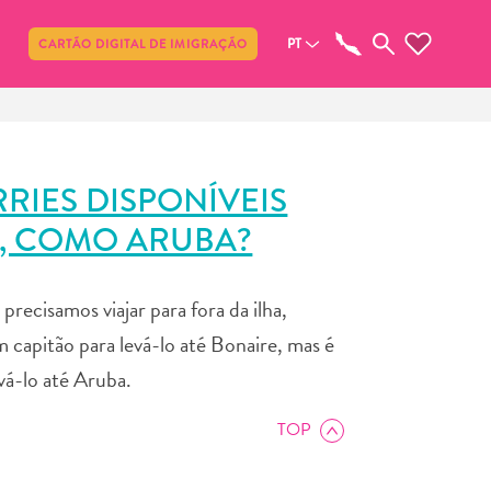
Compartilhar
PT
CARTÃO DIGITAL DE IMIGRAÇÃO
RIES DISPONÍVEIS
S, COMO ARUBA?
precisamos viajar para fora da ilha,
 capitão para levá-lo até Bonaire, mas é
vá-lo até Aruba.
TOP