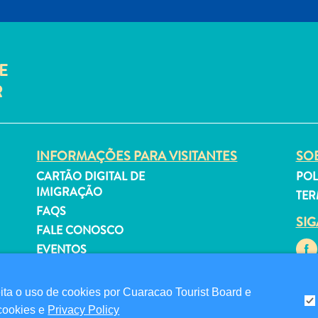
E
R
INFORMAÇÕES PARA VISITANTES
SOB
CARTÃO DIGITAL DE
POL
IMIGRAÇÃO
TER
FAQS
SI
FALE CONOSCO
EVENTOS
GUIA TURÍSTICO
a o uso de cookies por Cuaracao Tourist Board e
 cookies e
Privacy Policy