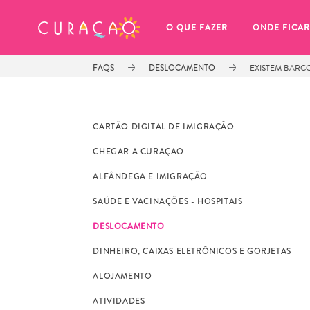
MEUS FAVORITOS
O QUE FAZER
ONDE FICAR
FAQS
DESLOCAMENTO
EXISTEM BARCO
CARTÃO DIGITAL DE IMIGRAÇÃO
CHEGAR A CURAÇAO
Você ainda não salvou nenhum 
ALFÂNDEGA E IMIGRAÇÃO
local favorito.
SAÚDE E VACINAÇÕES - HOSPITAIS
DESLOCAMENTO
DINHEIRO, CAIXAS ELETRÔNICOS E GORJETAS
ALOJAMENTO
Sempre que você quiser salvar algo para mais tarde, cer
ATIVIDADES