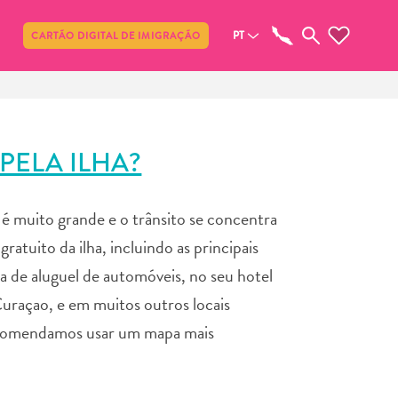
Compartilhar
PT
CARTÃO DIGITAL DE IMIGRAÇÃO
PELA ILHA?
o é muito grande e o trânsito se concentra
atuito da ilha, incluindo as principais
sa de aluguel de automóveis, no seu hotel
Curaçao, e em muitos outros locais
 recomendamos usar um mapa mais
.