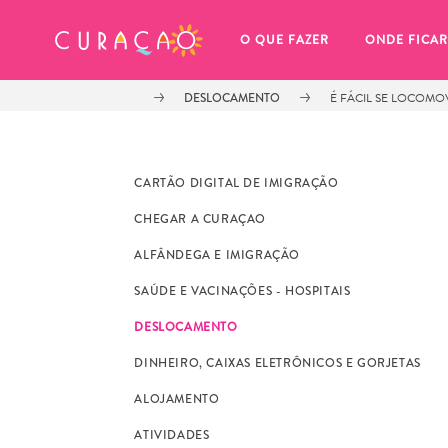
MEUS FAVORITOS
O QUE FAZER
ONDE FICAR
DESLOCAMENTO
É FÁCIL SE LOCOMO
CARTÃO DIGITAL DE IMIGRAÇÃO
CHEGAR A CURAÇAO
Você ainda não salvou nenhum 
ALFÂNDEGA E IMIGRAÇÃO
local favorito.
SAÚDE E VACINAÇÕES - HOSPITAIS
DESLOCAMENTO
DINHEIRO, CAIXAS ELETRÔNICOS E GORJETAS
ALOJAMENTO
Sempre que você quiser salvar algo para mais tarde, cer
ATIVIDADES