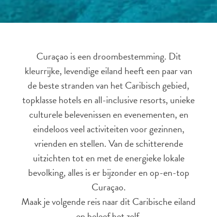
Curaçao is een droombestemming. Dit
kleurrijke, levendige eiland heeft een paar van
de beste stranden van het Caribisch gebied,
topklasse hotels en all-inclusive resorts, unieke
culturele belevenissen en evenementen, en
eindeloos veel activiteiten voor gezinnen,
vrienden en stellen. Van de schitterende
uitzichten tot en met de energieke lokale
bevolking, alles is er bijzonder en op-en-top
Reisvereisten
Curaçao.
Waarom
Maak je volgende reis naar dit Caribische eiland
Curacao?
en beleef het zelf.
Cruise