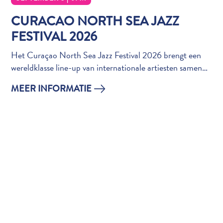
CURACAO NORTH SEA JAZZ
FESTIVAL 2026
Het Curaçao North Sea Jazz Festival 2026 brengt een
wereldklasse line-up van internationale artiesten samen…
MEER INFORMATIE
Van
bohohotels
tot
arty
restaurants:
mijn
creatieve
Curaçao-
gids