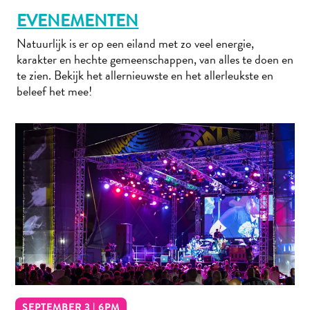
The
EVENEMENTEN
Blue
Wave
Natuurlijk is er op een eiland met zo veel energie,
Updates
karakter en hechte gemeenschappen, van alles te doen en
Nieuwste
te zien. Bekijk het allernieuwste en het allerleukste en
beleef het mee!
Activiteiten
Duiken
Kindvriendelijk
Kultuur
&
Eten
Plan
Je
Trip
The
Blue
Wave
Updates
SEPTEMBER 3 | 6PM