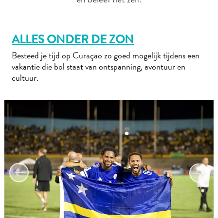
Naar
Curaçao
ALLES ONDER DE ZON
Curaçao
Reis
Besteed je tijd op Curaçao zo goed mogelijk tijdens een
Apps
vakantie die bol staat van ontspanning, avontuur en
Reisplannen
cultuur.
Evenementen
Romantiek
&
Bruiloften
Vergaderingen
&
Conferenties
Reizen
naar
Curaçao
Lokaal