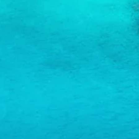
te
verblijven