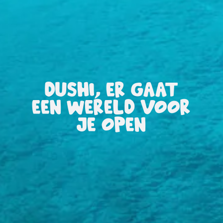
All-
inclusive
Appartementen
DUSHI, ER GAAT
Hotels
en
EEN WERELD VOOR
Resorts
JE OPEN
Vakantiewoningen
Plan
je
bezoek