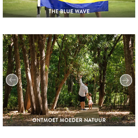
vervoer
Curaçaose
THE BLUE WAVE
cultuur
Foto's
The
Blue
Wave
Blogs
Nieuwste
Activiteiten
Duiken
Kindvriendelijk
Kultuur
&
Eten
Plan
ONTMOET MOEDER NATUUR
Je
Trip