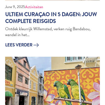
Douane
June 9, 2025
Activiteiten
en
ULTIEM CURAÇAO IN 5 DAGEN: JOUW
Immigratie
COMPLETE REISGIDS
Gezondheid
Ontdek kleurrijk Willemstad, verken ruig Bandabou,
en
wandel in het…
Inentingen
—
LEES VERDER
Ziekenhuizen
Je
Verplaatsen
Geld,
Geldautomaten
en
Fooien
Accommodatie
Activiteiten
Uit
Eten