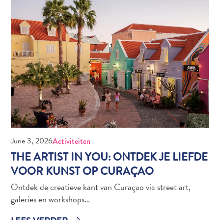
Naar
Curaçao
Curaçao
Reis
Apps
Reisplannen
Evenementen
Romantiek
&
Bruiloften
Vergaderingen
June 3, 2026
Activiteiten
&
THE ARTIST IN YOU: ONTDEK JE LIEFDE
Conferenties
VOOR KUNST OP CURAÇAO
Reizen
naar
Ontdek de creatieve kant van Curaçao via street art,
Curaçao
galeries en workshops…
Lokaal