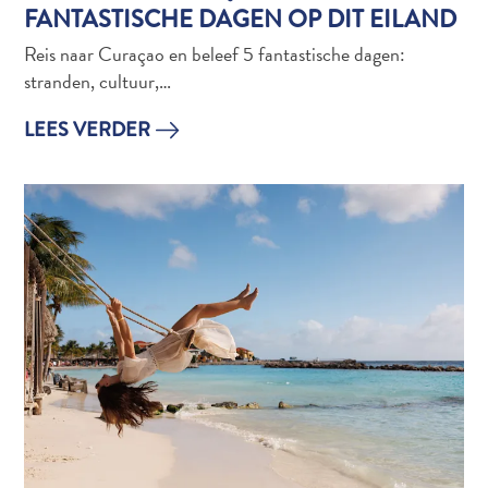
FANTASTISCHE DAGEN OP DIT EILAND
Reis naar Curaçao en beleef 5 fantastische dagen:
stranden, cultuur,…
LEES VERDER
Digitale
Immigratiekaart
Curaçao
Express
Pass
Service
Curaçao
Bezoeken