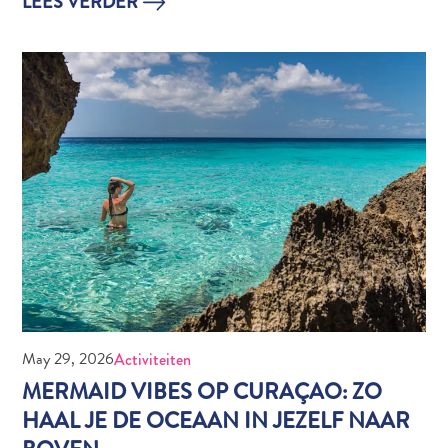
LEES VERDER
vervoer
Curaçaose
cultuur
Foto's
The
Blue
Wave
Blogs
Nieuwste
Activiteiten
Duiken
Kindvriendelijk
Kultuur
&
Eten
May 29, 2026
Activiteiten
Plan
MERMAID VIBES OP CURAÇAO: ZO
Je
HAAL JE DE OCEAAN IN JEZELF NAAR
Trip