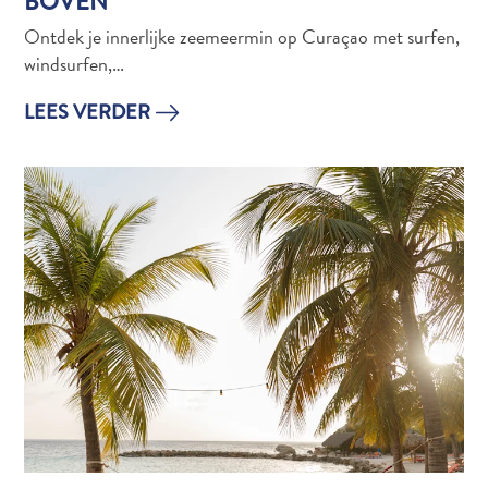
BOVEN
The
Blue
Ontdek je innerlijke zeemeermin op Curaçao met surfen,
Wave
windsurfen,…
Updates
LEES VERDER
Nieuwste
Activiteiten
Duiken
Kindvriendelijk
Kultuur
&
Eten
Plan
Je
Trip
The
Blue
Wave
Updates