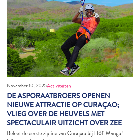
Waar
staat
Curaçao
om
bekend?
November 10, 2025
Activiteiten
DE ASPORAATBROERS OPENEN
NIEUWE ATTRACTIE OP CURAÇAO;
VLIEG OVER DE HEUVELS MET
The
SPECTACULAIR UITZICHT OVER ZEE
artist
Beleef de eerste zipline van Curaçao bij Hòfi Mango!
in