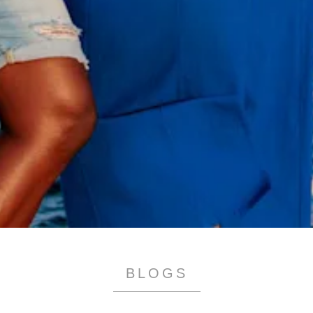
All-
inclusive
Appartementen
Hotels
en
Resorts
Vakantiewoningen
Plan
je
bezoek
BLOGS