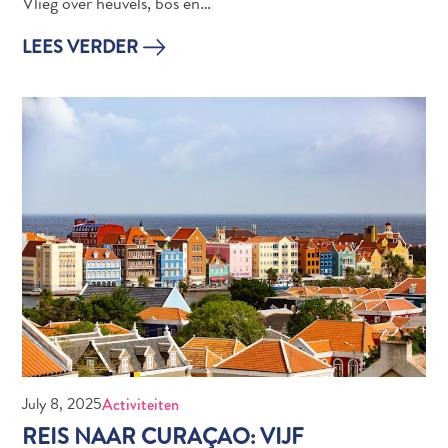
Vlieg over heuvels, bos en…
you:
ontdek
LEES VERDER
je
liefde
voor
kunst
op
Curaçao
FAQs
July 8, 2025
Activiteiten
REIS NAAR CURAÇAO: VIJF