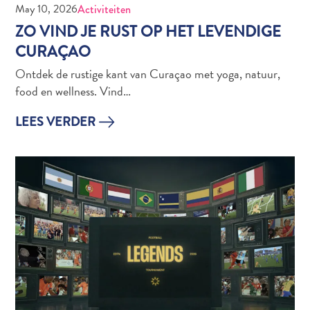
May 10, 2026
Activiteiten
ZO VIND JE RUST OP HET LEVENDIGE
CURAÇAO
Ontdek de rustige kant van Curaçao met yoga, natuur,
food en wellness. Vind…
LEES VERDER
Van
bohohotels
tot
arty
restaurants:
mijn
creatieve
Curaçao-
gids