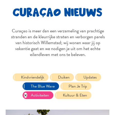
CURAÇAO NIEUWS
Curaçao is meer dan een verzameling van prachtige
stranden en de kleurrijke straten en verborgen parels
van historisch Willemstad; wij wonen waar jij op
vakantie gaat en we nodigen je uit om het echte
eilandleven met ons te beleven.
Kindvriendelijk
Duiken
Updates
The Blue Wave
Plan Je Trip
Activiteiten
Kultuur & Eten
Reisvereisten
Waarom
Curacao?
Cruise