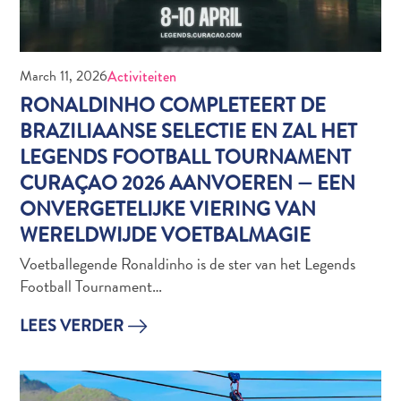
March 11, 2026
Activiteiten
RONALDINHO COMPLETEERT DE
BRAZILIAANSE SELECTIE EN ZAL HET
LEGENDS FOOTBALL TOURNAMENT
Duiken
CURAÇAO 2026 AANVOEREN — EEN
en
ONVERGETELIJKE VIERING VAN
snorkelen
WERELDWIJDE VOETBALMAGIE
op
Curaçao
Voetballegende Ronaldinho is de ster van het Legends
Football Tournament…
LEES VERDER