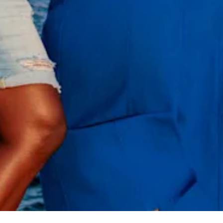
All-
inclusive
Appartementen
Hotels
en
Resorts
Vakantiewoningen
Plan
je
bezoek