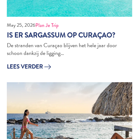
May 25, 2026
Plan Je Trip
IS ER SARGASSUM OP CURAÇAO?
De stranden van Curaçao blijven het hele jaar door
schoon dankzij de ligging…
Van
LEES VERDER
bohohotels
tot
arty
restaurants:
mijn
creatieve
Curaçao-
gids