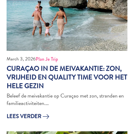
Waar
staat
Curaçao
om
bekend?
March 3, 2026
Plan Je Trip
CURAÇAO IN DE MEIVAKANTIE: ZON,
VRIJHEID EN QUALITY TIME VOOR HET
HELE GEZIN
Beleef de meivakantie op Curaçao met zon, stranden en
familieactiviteiten.…
The
LEES VERDER
artist
in