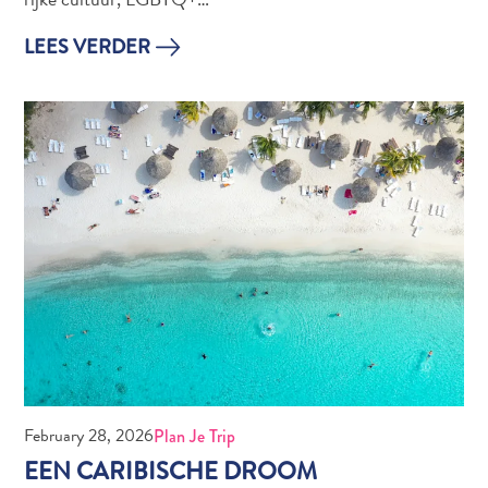
LEES VERDER
Digitale
Immigratiekaart
Curaçao
Express
Pass
Service
February 28, 2026
Plan Je Trip
Curaçao
EEN CARIBISCHE DROOM
Bezoeken