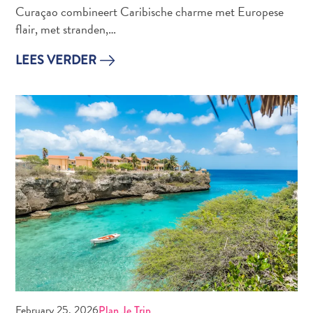
Curaçao combineert Caribische charme met Europese
Douane
flair, met stranden,…
en
Immigratie
LEES VERDER
Gezondheid
en
Inentingen
—
Ziekenhuizen
Je
Verplaatsen
Geld,
Geldautomaten
en
Fooien
Accommodatie
Activiteiten
Uit
February 25, 2026
Plan Je Trip
Eten