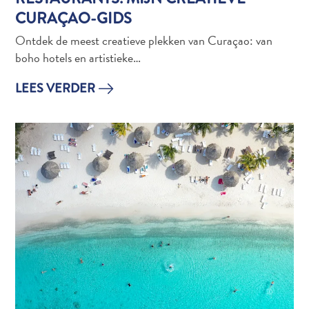
vervoer
CURAÇAO-GIDS
Curaçaose
cultuur
Ontdek de meest creatieve plekken van Curaçao: van
Foto's
boho hotels en artistieke…
The
LEES VERDER
Blue
Wave
Blogs
Nieuwste
Activiteiten
Duiken
Kindvriendelijk
Kultuur
&
Eten
Plan
Je
Trip