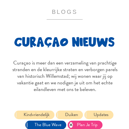
BLOGS
CURAÇAO NIEUWS
Curaçao is meer dan een verzameling van prachtige
stranden en de kleurrijke straten en verborgen parels
van historisch Willemstad; wij wonen waar jij op
vakantie gaat en we nodigen je uit om het echte
eilandleven met ons te beleven.
Reisvereisten
Kindvriendelijk
Duiken
Updates
Waarom
Curacao?
The Blue Wave
Plan Je Trip
Cruise