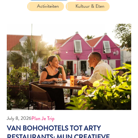
Activiteiten
Kultuur & Eten
Naar
Curaçao
Curaçao
Reis
Apps
Reisplannen
Evenementen
Romantiek
&
Bruiloften
Vergaderingen
&
Conferenties
Reizen
naar
July 8, 2026
Plan Je Trip
Curaçao
VAN BOHOHOTELS TOT ARTY
Lokaal
RESTAURANTS: MIJN CREATIEVE