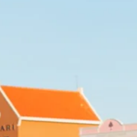
Autoverhuur
Bezienswaardigheden
Diversen
Duik-
en
snorkelplekken
Duikoperators
Eten
en
drinken
Kunst
en
cultuur
Landactiviteiten
Musea