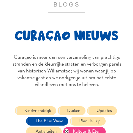
te
BLOGS
verblijven
CURAÇAO NIEUWS
Curaçao is meer dan een verzameling van prachtige
stranden en de kleurrijke straten en verborgen parels
van historisch Willemstad; wij wonen waar jij op
vakantie gaat en we nodigen je uit om het echte
eilandleven met ons te beleven.
Kindvriendelijk
Duiken
Updates
The Blue Wave
Plan Je Trip
Activiteiten
Kultuur & Eten