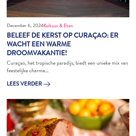
vervoer
Curaçaose
cultuur
Foto's
December 6, 2024
Kultuur & Eten
The
BELEEF DE KERST OP CURAÇAO: ER
Blue
WACHT EEN WARME
Wave
DROOMVAKANTIE!
Blogs
Nieuwste
Curaçao, het tropische paradijs, biedt een unieke mix van
Activiteiten
feestelijke charme…
Duiken
LEES VERDER
Kindvriendelijk
Kultuur
&
Eten
Plan
Je
Trip