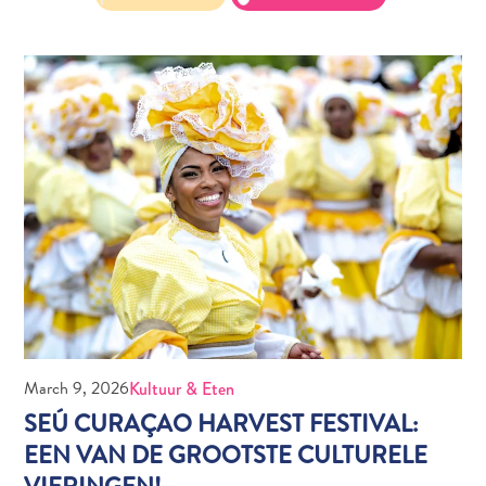
All-
inclusive
Appartementen
Hotels
en
Resorts
Vakantiewoningen
Plan
je
bezoek
March 9, 2026
Kultuur & Eten
SEÚ CURAÇAO HARVEST FESTIVAL:
EEN VAN DE GROOTSTE CULTURELE