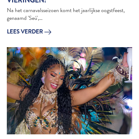
VIERINGEN!
Na het carnavalsseizoen komt het jaarlijkse oogstfeest,
genaamd 'Seú',…
LEES VERDER
Reisvereisten
Waarom
Curacao?
Cruise