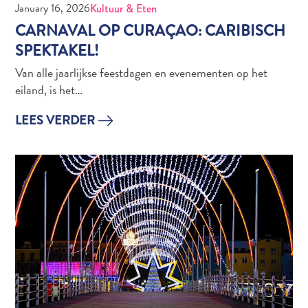
January 16, 2026
Kultuur & Eten
Naar
CARNAVAL OP CURAÇAO: CARIBISCH
Curaçao
SPEKTAKEL!
Curaçao
Reis
Van alle jaarlijkse feestdagen en evenementen op het
Apps
eiland, is het…
Reisplannen
LEES VERDER
Evenementen
Romantiek
&
Bruiloften
Vergaderingen
&
Conferenties
Reizen
naar
Curaçao
Lokaal