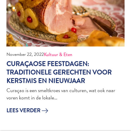
The
Blue
Wave
Updates
Nieuwste
Activiteiten
Duiken
Kindvriendelijk
November 22, 2022
Kultuur & Eten
Kultuur
CURAÇAOSE FEESTDAGEN:
&
TRADITIONELE GERECHTEN VOOR
Eten
KERSTMIS EN NIEUWJAAR
Plan
Je
Curaçao is een smeltkroes van culturen, wat ook naar
Trip
voren komt in de lokale…
The
LEES VERDER
Blue
Wave
Updates