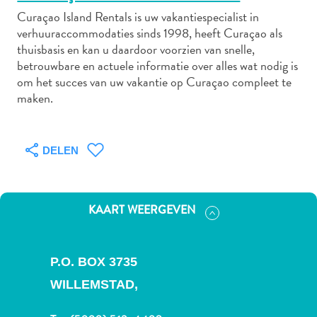
Curaçao Island Rentals is uw vakantiespecialist in
verhuuraccommodaties sinds 1998, heeft Curaçao als
thuisbasis en kan u daardoor voorzien van snelle,
Autoverhuur
betrouwbare en actuele informatie over alles wat nodig is
Bezienswaardigheden
om het succes van uw vakantie op Curaçao compleet te
Diversen
maken.
Duik-
en
snorkelplekken
DELEN
Duikoperators
Eten
en
KAART WEERGEVEN
drinken
Kunst
en
P.O. BOX 3735
cultuur
WILLEMSTAD,
Landactiviteiten
Musea