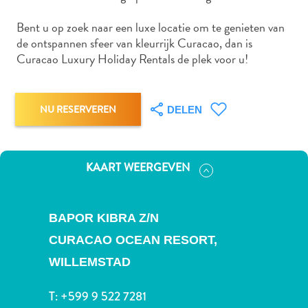
Nachtleven
en
Bent u op zoek naar een luxe locatie om te genieten van
entertainment
de ontspannen sfeer van kleurrijk Curacao, dan is
Natuur
Curacao Luxury Holiday Rentals de plek voor u!
en
parken
Sauna
NU RESERVEREN
DELEN
en
wellness
Sport
KAART WEERGEVEN
en
golf
Stranden
BAPOR KIBRA Z/N
Taxidiensten
CURACAO OCEAN RESORT,
Tours
WILLEMSTAD
Wateractiviteiten
Winkelgebieden
T:
+599 9 522 7281
Waar