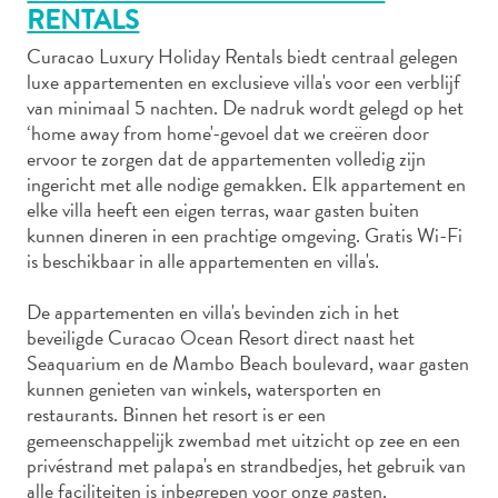
RENTALS
Curacao Luxury Holiday Rentals biedt centraal gelegen
luxe appartementen en exclusieve villa's voor een verblijf
Autoverhuur
van minimaal 5 nachten. De nadruk wordt gelegd op het
Bezienswaardigheden
‘home away from home'-gevoel dat we creëren door
Diversen
ervoor te zorgen dat de appartementen volledig zijn
Duik-
ingericht met alle nodige gemakken. Elk appartement en
en
elke villa heeft een eigen terras, waar gasten buiten
snorkelplekken
kunnen dineren in een prachtige omgeving. Gratis Wi-Fi
Duikoperators
is beschikbaar in alle appartementen en villa's.
Eten
De appartementen en villa's bevinden zich in het
en
beveiligde Curacao Ocean Resort direct naast het
drinken
Seaquarium en de Mambo Beach boulevard, waar gasten
Kunst
kunnen genieten van winkels, watersporten en
en
restaurants. Binnen het resort is er een
cultuur
gemeenschappelijk zwembad met uitzicht op zee en een
Landactiviteiten
privéstrand met palapa's en strandbedjes, het gebruik van
Musea
alle faciliteiten is inbegrepen voor onze gasten.