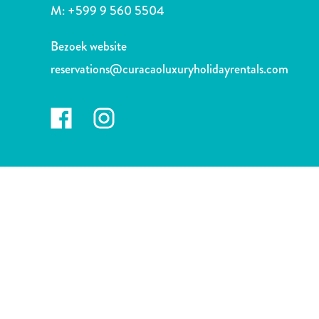
te
M:
+599 9 560 5504
verblijven
Bezoek website
reservations@curacaoluxuryholidayrentals.com