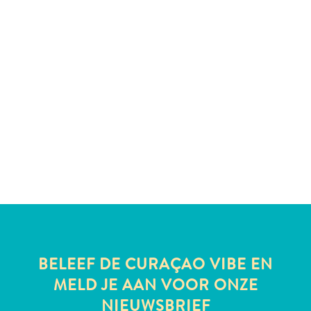
All-
inclusive
Appartementen
Hotels
en
Resorts
Vakantiewoningen
Plan
je
bezoek
BELEEF DE CURAÇAO VIBE EN
MELD JE AAN VOOR ONZE
NIEUWSBRIEF