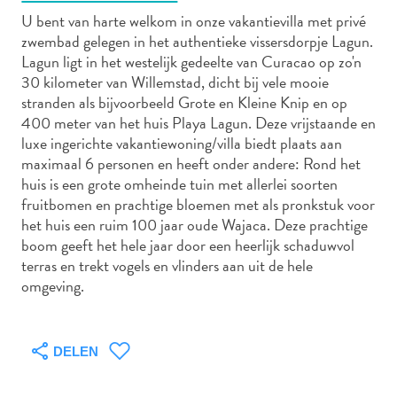
U bent van harte welkom in onze vakantievilla met privé
zwembad gelegen in het authentieke vissersdorpje Lagun.
Lagun ligt in het westelijk gedeelte van Curacao op zo'n
Autoverhuur
30 kilometer van Willemstad, dicht bij vele mooie
Bezienswaardigheden
stranden als bijvoorbeeld Grote en Kleine Knip en op
Diversen
400 meter van het huis Playa Lagun. Deze vrijstaande en
Duik-
luxe ingerichte vakantiewoning/villa biedt plaats aan
en
maximaal 6 personen en heeft onder andere: Rond het
huis is een grote omheinde tuin met allerlei soorten
snorkelplekken
fruitbomen en prachtige bloemen met als pronkstuk voor
Duikoperators
het huis een ruim 100 jaar oude Wajaca. Deze prachtige
Eten
boom geeft het hele jaar door een heerlijk schaduwvol
en
terras en trekt vogels en vlinders aan uit de hele
drinken
omgeving.
Kunst
en
cultuur
DELEN
Landactiviteiten
Musea