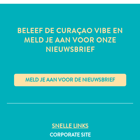
All-
BELEEF DE CURAÇAO VIBE EN
inclusive
MELD JE AAN VOOR ONZE
Appartementen
NIEUWSBRIEF
Hotels
en
Resorts
Vakantiewoningen
Plan
je
✕
bezoek
SNELLE LINKS
CORPORATE SITE