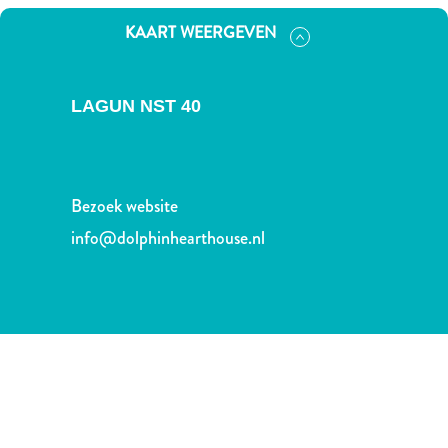
Nachtleven
KAART WEERGEVEN
en
entertainment
Natuur
LAGUN NST 40
en
parken
Sauna
en
Bezoek website
wellness
Sport
info@dolphinhearthouse.nl
en
golf
Stranden
Taxidiensten
Tours
Wateractiviteiten
Winkelgebieden
Waar