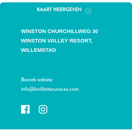
Nachtleven
KAART WEERGEVEN
en
entertainment
Natuur
WINSTON CHURCHILLWEG 30
en
parken
WINSTON VALLEY RESORT,
Sauna
WILLEMSTAD
en
wellness
Sport
en
Bezoek website
golf
info@lavillettacuracao.com
Stranden
Taxidiensten
Tours
Wateractiviteiten
Winkelgebieden
Waar