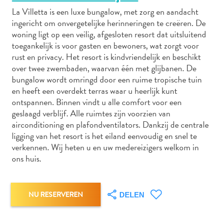
La Villetta is een luxe bungalow, met zorg en aandacht
ingericht om onvergetelijke herinneringen te creëren. De
woning ligt op een veilig, afgesloten resort dat uitsluitend
Autoverhuur
toegankelijk is voor gasten en bewoners, wat zorgt voor
Bezienswaardigheden
rust en privacy. Het resort is kindvriendelijk en beschikt
Diversen
over twee zwembaden, waarvan één met glijbanen. De
Duik-
bungalow wordt omringd door een ruime tropische tuin
en
en heeft een overdekt terras waar u heerlijk kunt
ontspannen. Binnen vindt u alle comfort voor een
snorkelplekken
geslaagd verblijf. Alle ruimtes zijn voorzien van
Duikoperators
airconditioning en plafondventilators. Dankzij de centrale
Eten
ligging van het resort is het eiland eenvoudig en snel te
en
verkennen. Wij heten u en uw medereizigers welkom in
drinken
ons huis.
Kunst
en
cultuur
NU RESERVEREN
DELEN
Landactiviteiten
Musea