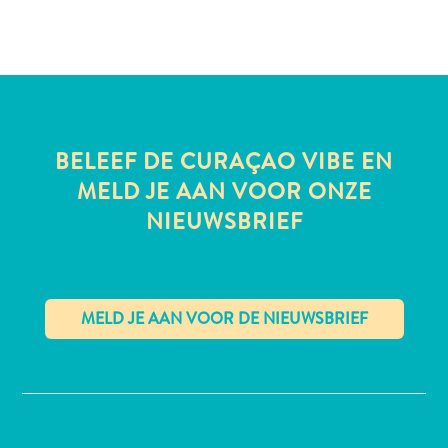
All-
inclusive
Appartementen
BELEEF DE CURAÇAO VIBE EN
Hotels
MELD JE AAN VOOR ONZE
en
NIEUWSBRIEF
Resorts
Vakantiewoningen
Plan
je
bezoek
✕