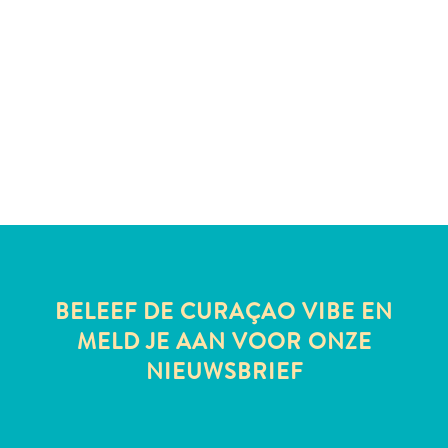
All-
inclusive
Appartementen
Hotels
en
Resorts
Vakantiewoningen
Plan
je
BELEEF DE CURAÇAO VIBE EN
bezoek
MELD JE AAN VOOR ONZE
NIEUWSBRIEF