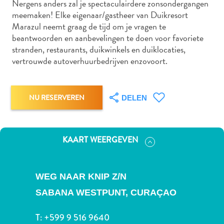
Nergens anders zal je spectaculairdere zonsondergangen
Nachtleven
meemaken! Elke eigenaar/gastheer van Duikresort
en
Marazul neemt graag de tijd om je vragen te
entertainment
beantwoorden en aanbevelingen te doen voor favoriete
Natuur
stranden, restaurants, duikwinkels en duiklocaties,
en
vertrouwde autoverhuurbedrijven enzovoort.
parken
Sauna
en
NU RESERVEREN
DELEN
wellness
Sport
en
KAART WEERGEVEN
golf
Stranden
Taxidiensten
WEG NAAR KNIP Z/N
Tours
Wateractiviteiten
SABANA WESTPUNT,
CURAÇAO
Winkelgebieden
Waar
T:
+599 9 516 9640