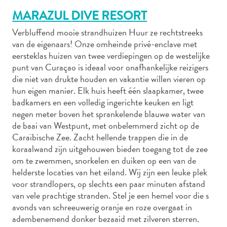
MARAZUL DIVE RESORT
Verbluffend mooie strandhuizen Huur ze rechtstreeks
Autoverhuur
van de eigenaars! Onze omheinde privé-enclave met
Bezienswaardigheden
eersteklas huizen van twee verdiepingen op de westelijke
punt van Curaçao is ideaal voor onafhankelijke reizigers
Diversen
die niet van drukte houden en vakantie willen vieren op
Duik-
hun eigen manier. Elk huis heeft één slaapkamer, twee
en
badkamers en een volledig ingerichte keuken en ligt
snorkelplekken
negen meter boven het sprankelende blauwe water van
Duikoperators
de baai van Westpunt, met onbelemmerd zicht op de
Eten
Caraïbische Zee. Zacht hellende trappen die in de
en
koraalwand zijn uitgehouwen bieden toegang tot de zee
drinken
om te zwemmen, snorkelen en duiken op een van de
Kunst
helderste locaties van het eiland. Wij zijn een leuke plek
en
voor strandlopers, op slechts een paar minuten afstand
cultuur
van vele prachtige stranden. Stel je een hemel voor die s
Landactiviteiten
avonds van schreeuwerig oranje en roze overgaat in
adembenemend donker bezaaid met zilveren sterren.
Musea