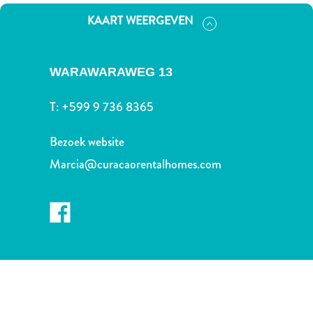
Nachtleven
KAART WEERGEVEN
en
entertainment
Natuur
WARAWARAWEG 13
en
parken
T:
+599 9 736 8365
Sauna
en
Bezoek website
wellness
Sport
Marcia@curacaorentalhomes.com
en
golf
Stranden
Taxidiensten
Tours
Wateractiviteiten
Winkelgebieden
Waar