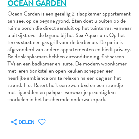
OCEAN GARDEN
Ocean Garden is een gezellig 2-slaapkamer appartement
aan zee, op de begane grond. Eten doet u buiten op de
Autoverhuur
ruime porch die direct aansluit op het tuinterras, vanwaar
Bezienswaardigheden
u uitkijkt over de lagune bij het Sea Aquarium. Op het
Diversen
terras staat een gas grill voor de barbecue. De patio is
Duik-
afgezonderd van andere appartementen en biedt privacy.
Beide slaapkamers hebben airconditioning, flat screen
en
TVs en een badkamer en-suite. De modern woonkamer
snorkelplekken
met leren bankstel en open keuken scheppen een
Duikoperators
heerlijke ambiance om te relaxen na een dag aan het
Eten
strand. Het Resort heft een zwembad en een strandje
en
met ligbedden en palapas, vanwaar je prachtig kan
drinken
snorkelen in het beschermde onderwaterpark.
Kunst
en
cultuur
DELEN
Landactiviteiten
Musea