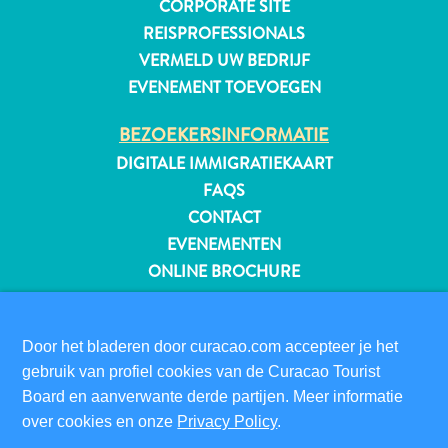
CORPORATE SITE
REISPROFESSIONALS
VERMELD UW BEDRIJF
EVENEMENT TOEVOEGEN
BEZOEKERSINFORMATIE
DIGITALE IMMIGRATIEKAART
FAQS
CONTACT
EVENEMENTEN
ONLINE BROCHURE
OVER DEZE WEBSITE
PRIVACYBELEID
Door het bladeren door curacao.com accepteer je het
gebruik van profiel cookies van de Curacao Tourist
Reisvereisten
GEBRUIKSVOORWAARDEN
Board en aanverwante derde partijen. Meer informatie
Waarom
VOLG ONS
over cookies en onze
Curacao?
Privacy Policy
.
Cruise