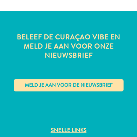
All-
BELEEF DE CURAÇAO VIBE EN
inclusive
Appartementen
MELD JE AAN VOOR ONZE
Hotels
NIEUWSBRIEF
en
Resorts
Vakantiewoningen
Plan
je
bezoek
✕
SNELLE LINKS