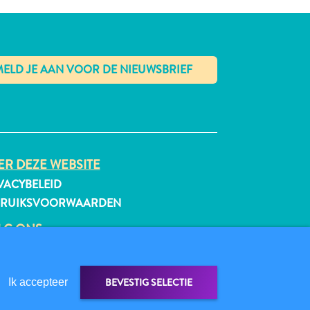
✕
R DEZE WEBSITE
VACYBELEID
BRUIKSVOORWAARDEN
LG ONS
BEVESTIG SELECTIE
Ik accepteer