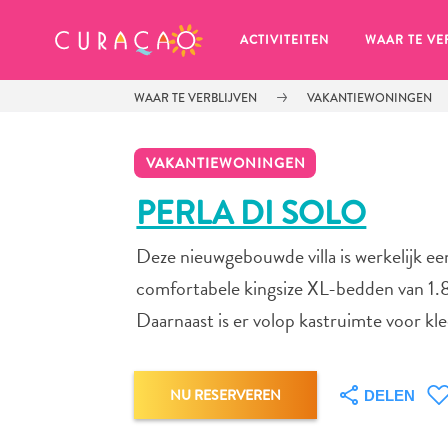
MIJN FAVORIETEN
ACTIVITEITEN
WAAR TE VE
WAAR TE VERBLIJVEN
VAKANTIEWONINGEN
VAKANTIEWONINGEN
PERLA DI SOLO
Deze nieuwgebouwde villa is werkelijk e
Zo te zien heb je nog geen 
favoriete plekken opgeslagen.
comfortabele kingsize XL-bedden van 1.8
Daarnaast is er volop kastruimte voor kle
NU RESERVEREN
DELEN
Wanneer je iets op wil slaan om later nog eens te bekijk