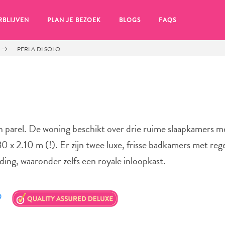
RBLIJVEN
PLAN JE BEZOEK
BLOGS
FAQS
PERLA DI SOLO
en parel. De woning beschikt over drie ruime slaapkamers m
0 x 2.10 m (!). Er zijn twee luxe, frisse badkamers met re
ding, waaronder zelfs een royale inloopkast.
en, klik op het