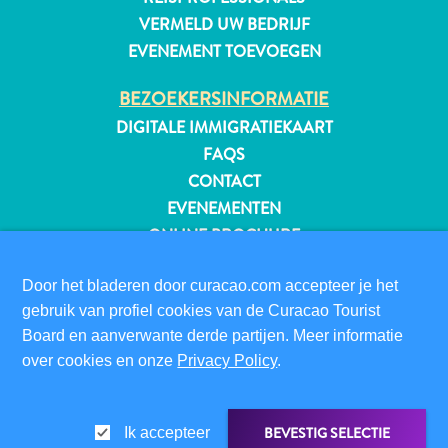
VERMELD UW BEDRIJF
EVENEMENT TOEVOEGEN
BEZOEKERSINFORMATIE
DIGITALE IMMIGRATIEKAART
FAQS
CONTACT
EVENEMENTEN
ONLINE BROCHURE
OVER DEZE WEBSITE
Door het bladeren door curacao.com accepteer je het
PRIVACYBELEID
gebruik van profiel cookies van de Curacao Tourist
GEBRUIKSVOORWAARDEN
Board en aanverwante derde partijen. Meer informatie
over cookies en onze
Privacy Policy
.
Reisvereisten
VOLG ONS
Waarom
Curacao?
BEVESTIG SELECTIE
Ik accepteer
Cruise