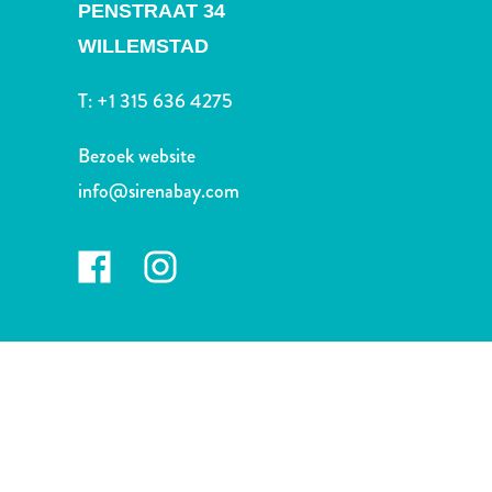
Nachtleven
PENSTRAAT 34
en
WILLEMSTAD
entertainment
Natuur
T:
+1 315 636 4275
en
parken
Bezoek website
Sauna
info@sirenabay.com
en
wellness
Sport
en
golf
Stranden
Taxidiensten
Tours
Wateractiviteiten
Winkelgebieden
Waar