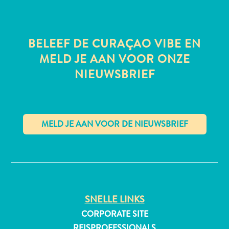
BELEEF DE CURAÇAO VIBE EN
All-
MELD JE AAN VOOR ONZE
inclusive
NIEUWSBRIEF
Appartementen
Hotels
en
Resorts
Vakantiewoningen
Plan
✕
je
bezoek
SNELLE LINKS
CORPORATE SITE
REISPROFESSIONALS