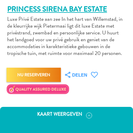
PRINCESS SIRENA BAY ESTATE
Luxe Privé Estate aan zee In het hart van Willemstad, in
Autoverhuur
de kleurrijke wijk Pietermaai ligt dit luxe Estate met
Bezienswaardigheden
privéstrand, zwembad en persoonlijke service. U huurt
het landgoed voor uw privé gebruik en geniet van de
Diversen
accommodaties in karakteristieke gebouwen in de
Duik-
tropische tuin, met ruimte voor maximaal 20 personen.
en
snorkelplekken
Duikoperators
NU RESERVEREN
DELEN
Eten
en
drinken
Kunst
en
cultuur
KAART WEERGEVEN
Landactiviteiten
Musea