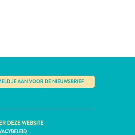
✕
R DEZE WEBSITE
VACYBELEID