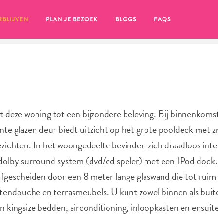
RBLIJVEN
PLAN JE BEZOEK
BLOGS
FAQS
eze woning tot een bijzondere beleving. Bij binnenkomst 
ante glazen deur biedt uitzicht op het grote pooldeck met z
chten. In het woongedeelte bevinden zich draadloos inte
dolby surround system (dvd/cd speler) met een IPod dock.
 afgescheiden door een 8 meter lange glaswand die tot ruim
endouche en terrasmeubels. U kunt zowel binnen als buite
en, klik op het
an kingsize bedden, airconditioning, inloopkasten en ensui