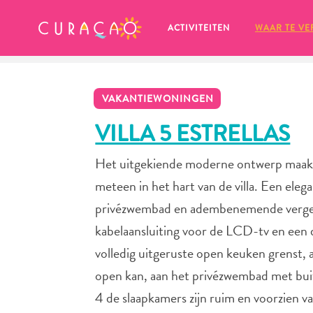
MIJN FAVORIETEN
ACTIVITEITEN
WAAR TE VE
VAKANTIEWONINGEN
VILLA 5 ESTRELLAS
Het uitgekiende moderne ontwerp maakt d
Zo te zien heb je nog geen 
meteen in het hart van de villa. Een eleg
favoriete plekken opgeslagen.
privézwembad en adembenemende vergezi
kabelaansluiting voor de LCD-tv en een 
volledig uitgeruste open keuken grenst,
open kan, aan het privézwembad met buit
Wanneer je iets op wil slaan om later nog eens te bekijk
4 de slaapkamers zijn ruim en voorzien v