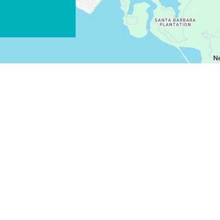
WHATSAPP
FACEBOOK
X
LINK KOPIËREN
E-MAIL
LINK KOPIËREN