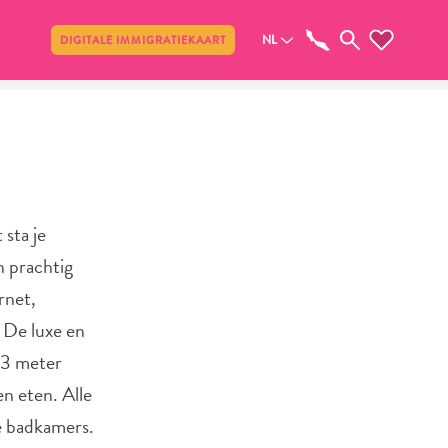
Delen
NL
DIGITALE IMMIGRATIEKAART
sta je
n prachtig
rnet,
 De luxe en
 3 meter
n eten. Alle
te badkamers.