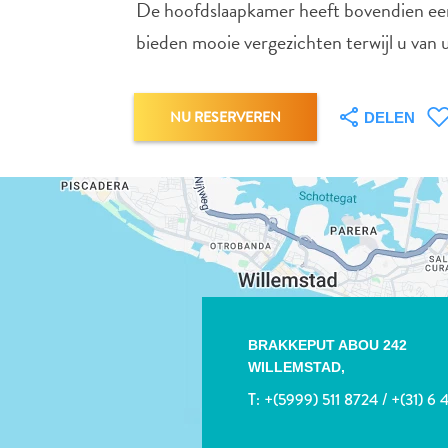
De hoofdslaapkamer heeft bovendien een j
bieden mooie vergezichten terwijl u van u
NU RESERVEREN
DELEN
BRAKKEPUT ABOU 242
WILLEMSTAD,
T:
+(5999) 511 8724 / +(31) 6 