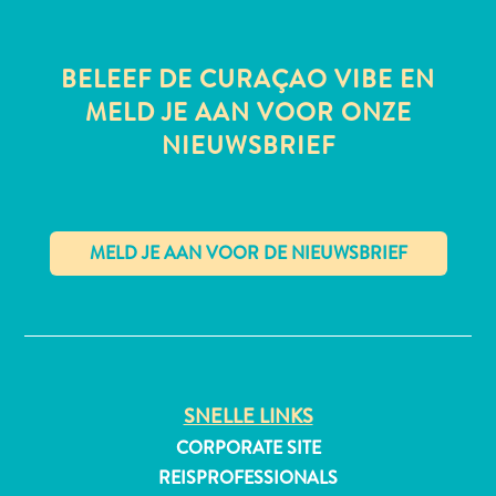
BELEEF DE CURAÇAO VIBE EN
All-
MELD JE AAN VOOR ONZE
inclusive
NIEUWSBRIEF
Appartementen
Hotels
en
Resorts
Vakantiewoningen
Plan
✕
je
bezoek
SNELLE LINKS
CORPORATE SITE
REISPROFESSIONALS