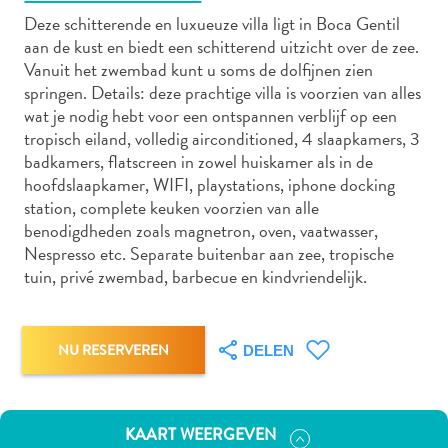
Deze schitterende en luxueuze villa ligt in Boca Gentil
aan de kust en biedt een schitterend uitzicht over de zee.
Vanuit het zwembad kunt u soms de dolfijnen zien
Autoverhuur
springen. Details: deze prachtige villa is voorzien van alles
Bezienswaardigheden
wat je nodig hebt voor een ontspannen verblijf op een
Diversen
tropisch eiland, volledig airconditioned, 4 slaapkamers, 3
Duik-
badkamers, flatscreen in zowel huiskamer als in de
en
hoofdslaapkamer, WIFI, playstations, iphone docking
station, complete keuken voorzien van alle
snorkelplekken
benodigdheden zoals magnetron, oven, vaatwasser,
Duikoperators
Nespresso etc. Separate buitenbar aan zee, tropische
Eten
tuin, privé zwembad, barbecue en kindvriendelijk.
en
drinken
Kunst
NU RESERVEREN
DELEN
en
cultuur
Landactiviteiten
Musea
KAART WEERGEVEN