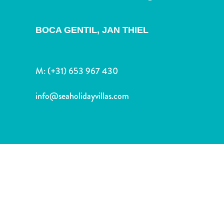
Nachtleven
en
entertainment
BOCA GENTIL, JAN THIEL
Natuur
en
parken
M:
(+31) 653 967 430
Sauna
en
info@seaholidayvillas.com
wellness
Sport
en
golf
Stranden
Taxidiensten
Tours
Wateractiviteiten
Winkelgebieden
Waar