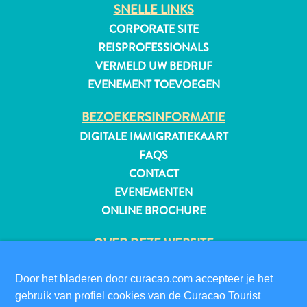
SNELLE LINKS
CORPORATE SITE
REISPROFESSIONALS
VERMELD UW BEDRIJF
EVENEMENT TOEVOEGEN
BEZOEKERSINFORMATIE
DIGITALE IMMIGRATIEKAART
FAQS
CONTACT
EVENEMENTEN
ONLINE BROCHURE
OVER DEZE WEBSITE
Reisvereisten
PRIVACYBELEID
Waarom
Door het bladeren door curacao.com accepteer je het
GEBRUIKSVOORWAARDEN
Curacao?
gebruik van profiel cookies van de Curacao Tourist
Cruise