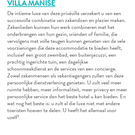
VILLA MANISE
De intieme luxe van deze privévilla verzekert u van een
succesvolle combinatie van zakendoen en plezier maken.
Autoverhuur
Zakenlieden kunnen hun werk combineren met het
Bezienswaardigheden
onderbrengen van hun gezin, vrienden of familie, die
Diversen
vervolgens met volle teugen kunnen genieten van de vele
Duik-
voorzieningen die deze accommodatie te bieden heeft,
inclusief een groot zwembad, een buitenjacuzzi, een
en
prachtig ingerichte tuin, een dagelijkse
snorkelplekken
schoonmaakdienst en de services van een conciërge.
Duikoperators
Zowel zakenmensen als vakantiegangers zullen van deze
Eten
persoonlijke dienstverlening genieten. U zult veel meer
en
ruimte hebben, meer informaliteit, meer privacy en meer
drinken
persoonlijke service dan het beste hotel u kan bieden. En
Kunst
wat nog het beste is: u zult al die luxe niet met andere
en
toeristen hoeven te delen. U heeft het allemaal voor
cultuur
uzelf!
Landactiviteiten
Musea