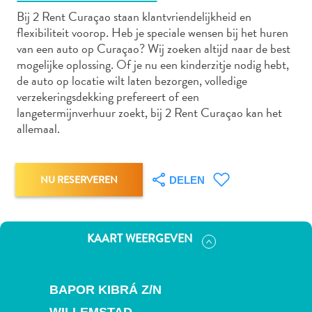
Bij 2 Rent Curaçao staan klantvriendelijkheid en
flexibiliteit voorop. Heb je speciale wensen bij het huren
van een auto op Curaçao? Wij zoeken altijd naar de best
Autoverhuur
mogelijke oplossing. Of je nu een kinderzitje nodig hebt,
Bezienswaardigheden
de auto op locatie wilt laten bezorgen, volledige
Diversen
verzekeringsdekking prefereert of een
Duik-
langetermijnverhuur zoekt, bij 2 Rent Curaçao kan het
en
allemaal.
snorkelplekken
Duikoperators
Eten
NU RESERVEREN
DELEN
en
drinken
Kunst
KAART WEERGEVEN
en
cultuur
Landactiviteiten
BAPOR KIBRÁ Z/N
Musea