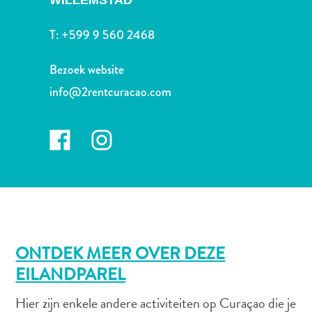
WILLEMSTAD
Nachtleven
en
T:
+599 9 560 2468
entertainment
Natuur
Bezoek website
en
info@2rentcuracao.com
parken
Sauna
en
wellness
Sport
en
golf
Stranden
Taxidiensten
ONTDEK MEER OVER DEZE
Tours
Wateractiviteiten
EILANDPAREL
Winkelgebieden
Hier zijn enkele andere activiteiten op Curaçao die je
Waar