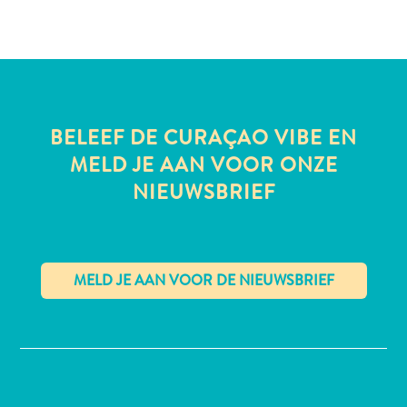
All-
inclusive
Appartementen
BELEEF DE CURAÇAO VIBE EN
Hotels
MELD JE AAN VOOR ONZE
en
NIEUWSBRIEF
Resorts
Vakantiewoningen
Plan
je
bezoek
✕