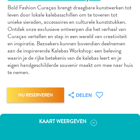
Bold Fashion Curaçao brengt draagbare kunstwerken tot
leven door lokale kalebasschillen om te toveren tot
unieke sieraden, accessoires en culturele kunststukken.
Autoverhuur
Ontdek onze exclusieve ontwerpen die het verhaal van
Bezienswaardigheden
Curaçao vertellen en stap in een wereld van creativiteit
Diversen
en inspiratie. Bezoekers kunnen bovendien deelnemen
Duik-
aan de inspirerende Kalebas Workshop: een beleving
en
waarin je de rijke betekenis van de kalebas leert en je
eigen handgeschilderde souvenir maakt om mee naar huis
snorkelplekken
te nemen.
Duikoperators
Eten
en
NU RESERVEREN
drinken
DELEN
Kunst
en
cultuur
KAART WEERGEVEN
Landactiviteiten
Musea