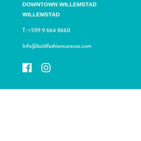
Nachtleven
DOWNTOWN WILLEMSTAD
en
WILLEMSTAD
entertainment
Natuur
T:
+599 9 664 8660
en
parken
Info@boldfashioncuracao.com
Sauna
en
wellness
Sport
en
golf
Stranden
Taxidiensten
Tours
Wateractiviteiten
Winkelgebieden
Waar