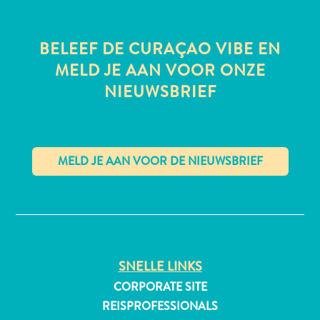
BELEEF DE CURAÇAO VIBE EN
All-
MELD JE AAN VOOR ONZE
inclusive
NIEUWSBRIEF
Appartementen
Hotels
en
Resorts
Vakantiewoningen
✕
Plan
je
bezoek
SNELLE LINKS
CORPORATE SITE
REISPROFESSIONALS