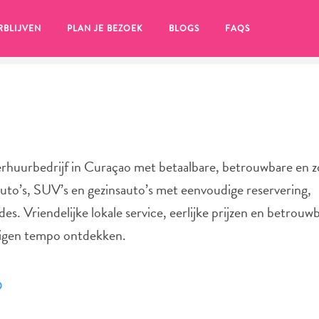
RBLIJVEN
PLAN JE BEZOEK
BLOGS
FAQS
erhuurbedrijf in Curaçao met betaalbare, betrouwbare en z
uto’s, SUV’s en gezinsauto’s met eenvoudige reservering,
es. Vriendelijke lokale service, eerlijke prijzen en betrouw
 eigen tempo ontdekken.
en, klik op het