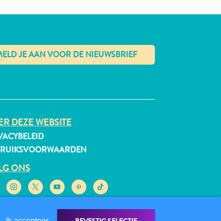
✕
R DEZE WEBSITE
VACYBELEID
BRUIKSVOORWAARDEN
LG ONS
Ik accepteer