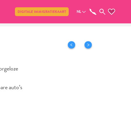
Delen
NL
DIGITALE IMMIGRATIEKAART
orgeloze
bare auto’s