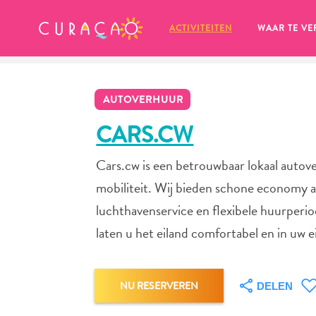
MIJN FAVORIETEN
ACTIVITEITEN
WAAR TE VE
AUTOVERHUUR
CARS.CW
Cars.cw is een betrouwbaar lokaal autov
Zo te zien heb je nog geen 
mobiliteit. Wij bieden schone economy a
favoriete plekken opgeslagen.
luchthavenservice en flexibele huurperiod
laten u het eiland comfortabel en in uw
Wanneer je iets op wil slaan om later nog eens te bekijk
NU RESERVEREN
DELEN