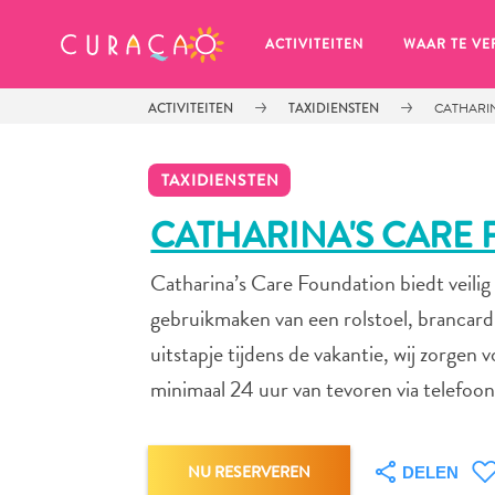
MIJN FAVORIETEN
ACTIVITEITEN
WAAR TE VE
ACTIVITEITEN
TAXIDIENSTEN
CATHARI
TAXIDIENSTEN
CATHARINA'S CARE
Catharina’s Care Foundation biedt veilig
Zo te zien heb je nog geen 
favoriete plekken opgeslagen.
gebruikmaken van een rolstoel, brancard
uitstapje tijdens de vakantie, wij zorge
minimaal 24 uur van tevoren via telefoo
Wanneer je iets op wil slaan om later nog eens te bekijk
NU RESERVEREN
DELEN