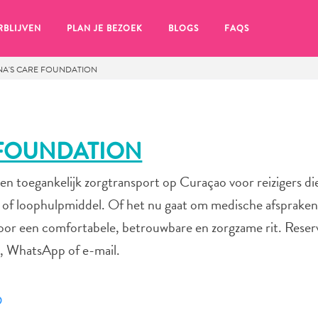
RBLIJVEN
PLAN JE BEZOEK
BLOGS
FAQS
NA'S CARE FOUNDATION
 FOUNDATION
 en toegankelijk zorgtransport op Curaçao voor reizigers di
 of loophulpmiddel. Of het nu gaat om medische afspraken
n voor een comfortabele, betrouwbare en zorgzame rit. Rese
n, WhatsApp of e-mail.
en, klik op het