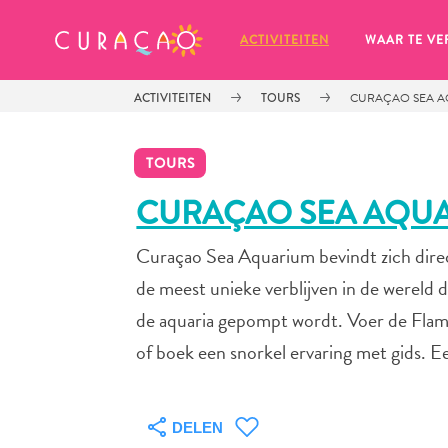
MIJN FAVORIETEN
ACTIVITEITEN
WAAR TE VE
ACTIVITEITEN
TOURS
CURAÇAO SEA 
TOURS
CURAÇAO SEA AQU
Curaçao Sea Aquarium bevindt zich direct
Zo te zien heb je nog geen 
favoriete plekken opgeslagen.
de meest unieke verblijven in de wereld 
de aquaria gepompt wordt. Voer de Flami
of boek een snorkel ervaring met gids. E
Wanneer je iets op wil slaan om later nog eens te bekijk
DELEN