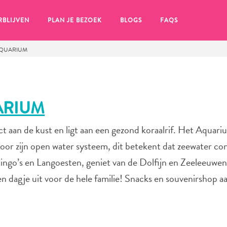
RBLIJVEN
PLAN JE BEZOEK
BLOGS
FAQS
AQUARIUM
ARIUM
 aan de kust en ligt aan een gezond koraalrif. Het Aquariu
door zijn open water systeem, dit betekent dat zeewater co
ngo’s en Langoesten, geniet van de Dolfijn en Zeeleeuwen
en dagje uit voor de hele familie! Snacks en souvenirshop a
en, klik op het