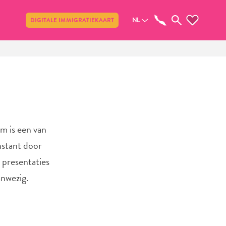
Delen
NL
DIGITALE IMMIGRATIEKAART
m is een van
nstant door
 presentaties
anwezig.