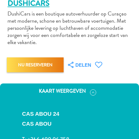
DUSHICARS
DushiCars is een boutique autoverhuurder op Curaçao
met moderne, schone en betrouwbare voertuigen. Met
Autoverhuur
persoonlijke levering op luchthaven of accommodatie
Bezienswaardigheden
zorgen wij voor een comfortabele en zorgeloze start van
Diversen
elke vakantie.
Duik-
en
snorkelplekken
NU RESERVEREN
DELEN
Duikoperators
Eten
en
KAART WEERGEVEN
drinken
Kunst
en
CAS ABOU 24
cultuur
CAS ABOU
Landactiviteiten
Musea