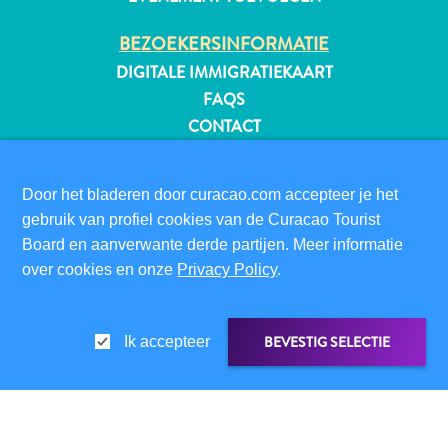
BEZOEKERSINFORMATIE
DIGITALE IMMIGRATIEKAART
FAQS
CONTACT
EVENEMENTEN
ONLINE BROCHURE
Door het bladeren door curacao.com accepteer je het
gebruik van profiel cookies van de Curacao Tourist
OVER DEZE WEBSITE
Board en aanverwante derde partijen. Meer informatie
PRIVACYBELEID
over cookies en onze
Privacy Policy
.
GEBRUIKSVOORWAARDEN
VOLG ONS
BEVESTIG SELECTIE
Ik accepteer
Reisvereisten
Waarom
© 2026 Curaçao Tourist Board
Curacao?
LINK DELEN
DELEN OP
Cruise