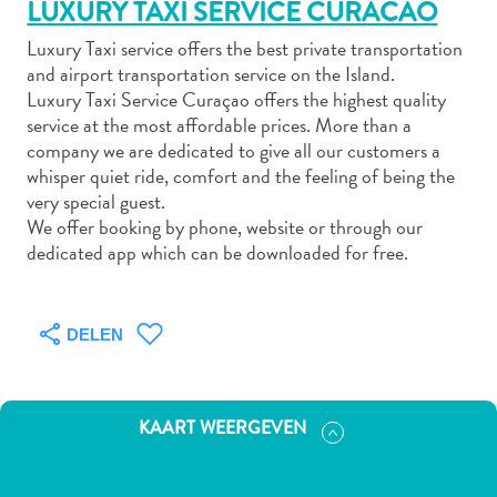
LUXURY TAXI SERVICE CURACAO
Luxury Taxi service offers the best private transportation
and airport transportation service on the Island.
Autoverhuur
Luxury Taxi Service Curaçao offers the highest quality
Bezienswaardigheden
service at the most affordable prices. More than a
Diversen
company we are dedicated to give all our customers a
Duik-
whisper quiet ride, comfort and the feeling of being the
very special guest.
en
We offer booking by phone, website or through our
snorkelplekken
dedicated app which can be downloaded for free.
Duikoperators
Eten
en
DELEN
drinken
Kunst
en
cultuur
KAART WEERGEVEN
Landactiviteiten
Musea