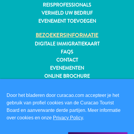
REISPROFESSIONALS
VERMELD UW BEDRIJF
EVENEMENT TOEVOEGEN
BEZOEKERSINFORMATIE
DIGITALE IMMIGRATIEKAART
FAQS
CONTACT
EVENEMENTEN
ONLINE BROCHURE
OVER DEZE WEBSITE
Door het bladeren door curacao.com accepteer je het
PRIVACYBELEID
gebruik van profiel cookies van de Curacao Tourist
GEBRUIKSVOORWAARDEN
Board en aanverwante derde partijen. Meer informatie
Reisvereisten
over cookies en onze
Privacy Policy
.
Waarom
VOLG ONS
Curacao?
Cruise