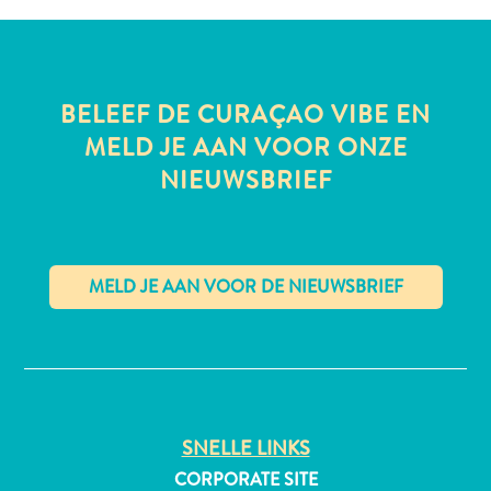
All-
BELEEF DE CURAÇAO VIBE EN
inclusive
MELD JE AAN VOOR ONZE
Appartementen
NIEUWSBRIEF
Hotels
en
Resorts
Vakantiewoningen
Plan
je
✕
bezoek
SNELLE LINKS
CORPORATE SITE