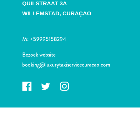
Nachtleven
QUILSTRAAT 3A
en
WILLEMSTAD,
CURAÇAO
entertainment
Natuur
en
M:
+59995158294
parken
Sauna
Bezoek website
en
booking@luxurytaxiservicecuracao.com
wellness
Sport
en
golf
Stranden
Taxidiensten
Tours
Wateractiviteiten
Winkelgebieden
Waar