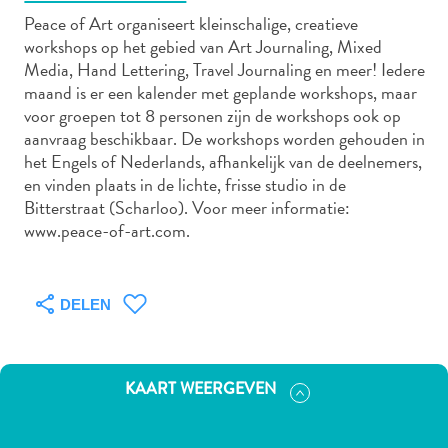
Peace of Art organiseert kleinschalige, creatieve
workshops op het gebied van Art Journaling, Mixed
Media, Hand Lettering, Travel Journaling en meer! Iedere
Autoverhuur
maand is er een kalender met geplande workshops, maar
Bezienswaardigheden
voor groepen tot 8 personen zijn de workshops ook op
Diversen
aanvraag beschikbaar. De workshops worden gehouden in
Duik-
het Engels of Nederlands, afhankelijk van de deelnemers,
en
en vinden plaats in de lichte, frisse studio in de
Bitterstraat (Scharloo). Voor meer informatie:
snorkelplekken
www.peace-of-art.com.
Duikoperators
Eten
en
drinken
DELEN
Kunst
en
cultuur
KAART WEERGEVEN
Landactiviteiten
Musea