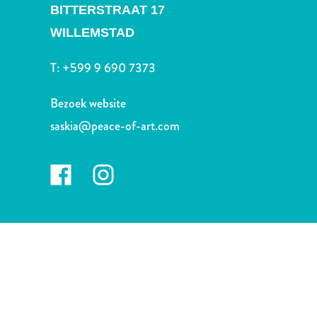
Nachtleven
BITTERSTRAAT 17
en
WILLEMSTAD
entertainment
Natuur
T:
+599 9 690 7373
en
parken
Bezoek website
Sauna
saskia@peace-of-art.com
en
wellness
Sport
en
golf
Stranden
Taxidiensten
Tours
Wateractiviteiten
Winkelgebieden
Waar