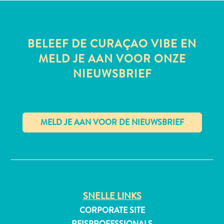
BELEEF DE CURAÇAO VIBE EN
All-
MELD JE AAN VOOR ONZE
inclusive
Appartementen
NIEUWSBRIEF
Hotels
en
Resorts
Vakantiewoningen
Plan
✕
je
bezoek
SNELLE LINKS
CORPORATE SITE
REISPROFESSIONALS