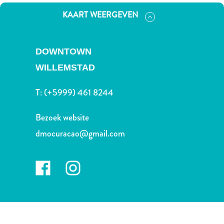
Nachtleven
KAART WEERGEVEN
en
entertainment
Natuur
DOWNTOWN
en
parken
WILLEMSTAD
Sauna
en
T:
(+5999) 461 8244
wellness
Sport
Bezoek website
en
dmocuracao@gmail.com
golf
Stranden
Taxidiensten
Tours
Wateractiviteiten
Winkelgebieden
Waar