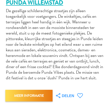
PUNDA WILLEMSTAD
De gezellige schilderachtige straatjes zijn alleen
toegankelijk voor voetgangers. De winkeltjes, cafés en
Autoverhuur
terrasjes liggen heel handig in één wijk. Wanneer u
Bezienswaardigheden
rondwandelt in een van de mooiste binnensteden ter
Diversen
wereld, stuit u op de meest fotogenieke plekjes. De
Duik-
pittoreske, kleurrijke straatjes en steegjes in Punda leiden
naar de leukste winkeltjes op het eiland waar u een ruime
en
keus aan sieraden, elektronica, cosmetica, dames- en
snorkelplekken
herenmode en lokale souvenirs vindt. Ontspan bij een van
Duikoperators
de vele cafés en terrasjes en geniet er van ontbijt, lunch,
Eten
diner of een frisse cocktail! Elke donderdagavond vindt in
en
Punda de beroemde Punda Vibes plaats. De missie van
drinken
dit festival is dat u onze ‘dushi’ Punda in uw hart sluit.
Kunst
en
cultuur
MEER INFORMATIE
DELEN
Landactiviteiten
Musea