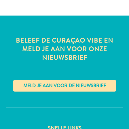
All-
inclusive
BELEEF DE CURAÇAO VIBE EN
Appartementen
MELD JE AAN VOOR ONZE
Hotels
en
NIEUWSBRIEF
Resorts
Vakantiewoningen
Plan
je
bezoek
✕
SNELLE LINKS