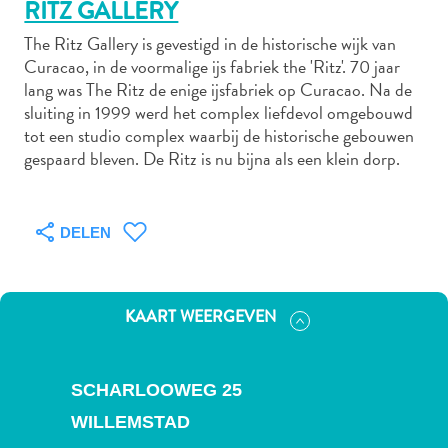
RITZ GALLERY
The Ritz Gallery is gevestigd in de historische wijk van
Curacao, in de voormalige ijs fabriek the 'Ritz'. 70 jaar
Autoverhuur
lang was The Ritz de enige ijsfabriek op Curacao. Na de
Bezienswaardigheden
sluiting in 1999 werd het complex liefdevol omgebouwd
Diversen
tot een studio complex waarbij de historische gebouwen
Duik-
gespaard bleven. De Ritz is nu bijna als een klein dorp.
en
snorkelplekken
Duikoperators
DELEN
Eten
en
drinken
KAART WEERGEVEN
Kunst
en
cultuur
SCHARLOOWEG 25
Landactiviteiten
WILLEMSTAD
Musea