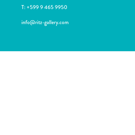
Nachtleven
T:
+599 9 465 9950
en
entertainment
info@ritz-gallery.com
Natuur
en
parken
Sauna
en
wellness
Sport
en
golf
Stranden
Taxidiensten
Tours
Wateractiviteiten
Winkelgebieden
Waar