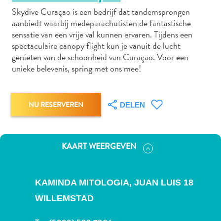
Skydive Curaçao is een bedrijf dat tandemsprongen
aanbiedt waarbij medeparachutisten de fantastische
sensatie van een vrije val kunnen ervaren. Tijdens een
Autoverhuur
spectaculaire canopy flight kun je vanuit de lucht
Bezienswaardigheden
genieten van de schoonheid van Curaçao. Voor een
Diversen
unieke belevenis, spring met ons mee!
Duik-
en
snorkelplekken
NU RESERVEREN
DELEN
Duikoperators
Eten
en
KAART WEERGEVEN
drinken
Kunst
en
KAMINDA MITOLOGIA, JUAN LUIS 18
cultuur
WILLEMSTAD
Landactiviteiten
Musea