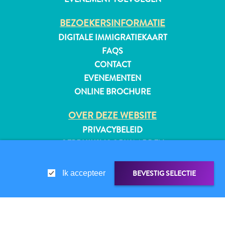
BEZOEKERSINFORMATIE
DIGITALE IMMIGRATIEKAART
FAQS
CONTACT
EVENEMENTEN
ONLINE BROCHURE
OVER DEZE WEBSITE
PRIVACYBELEID
GEBRUIKSVOORWAARDEN
VOLG ONS
BEVESTIG SELECTIE
Ik accepteer
Reisvereisten
Waarom
© 2026 Curaçao Tourist Board
Curacao?
LINK DELEN
DELEN OP
Cruise