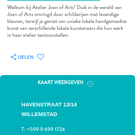
Welkom bij Atelier Joan of Arts! Duik in de wereld van
Joan of Arts omringd door schilderijen met levendige
kleuren, terwijl je geniet van unieke lokale handgemaakte
Autoverhuur
kunst van verschillende lokale kunstenaars die hun werk
Bezienswaardigheden
in haar atelier tentoonstellen.
Diversen
Duik-
en
DELEN
snorkelplekken
Duikoperators
Eten
KAART WEERGEVEN
en
drinken
Kunst
HAVENSTRAAT 13/14
en
WILLEMSTAD
cultuur
Landactiviteiten
T:
+599 9 699 1724
Musea