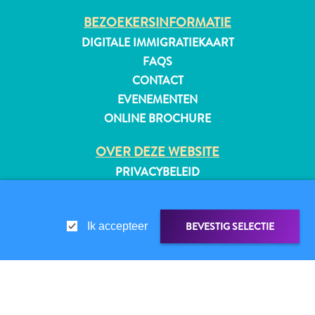
BEZOEKERSINFORMATIE
DIGITALE IMMIGRATIEKAART
FAQS
CONTACT
EVENEMENTEN
ONLINE BROCHURE
OVER DEZE WEBSITE
PRIVACYBELEID
GEBRUIKSVOORWAARDEN
VOLG ONS
BEVESTIG SELECTIE
Ik accepteer
Reisvereisten
Waarom
© 2026 Curaçao Tourist Board
Curacao?
LINK DELEN
DELEN OP
Cruise