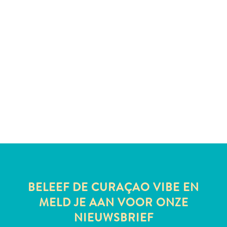
Nachtleven
en
entertainment
Natuur
en
parken
Sauna
en
wellness
Sport
en
golf
Stranden
Taxidiensten
Tours
BELEEF DE CURAÇAO VIBE EN
Wateractiviteiten
MELD JE AAN VOOR ONZE
Winkelgebieden
NIEUWSBRIEF
Waar