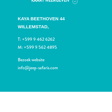
KAART WEERGEVEN
Nachtleven
en
entertainment
KAYA BEETHOVEN 44
Natuur
en
WILLEMSTAD,
parken
T:
+599 9 462 6262
Sauna
en
M:
+599 9 562 4895
wellness
Sport
Bezoek website
en
info@jeep-safaris.com
golf
Stranden
Taxidiensten
Tours
Wateractiviteiten
Winkelgebieden
Waar