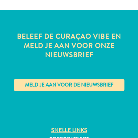
All-
BELEEF DE CURAÇAO VIBE EN
inclusive
Appartementen
MELD JE AAN VOOR ONZE
Hotels
NIEUWSBRIEF
en
Resorts
Vakantiewoningen
Plan
je
bezoek
✕
SNELLE LINKS