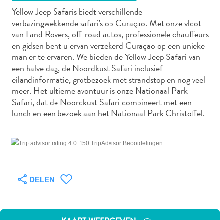
Yellow Jeep Safaris biedt verschillende
verbazingwekkende safari's op Curaçao. Met onze vloot
van Land Rovers, off-road autos, professionele chauffeurs
Autoverhuur
en gidsen bent u ervan verzekerd Curaçao op een unieke
Bezienswaardigheden
manier te ervaren. We bieden de Yellow Jeep Safari van
Diversen
een halve dag, de Noordkust Safari inclusief
Duik-
eilandinformatie, grotbezoek met strandstop en nog veel
en
meer. Het ultieme avontuur is onze Nationaal Park
Safari, dat de Noordkust Safari combineert met een
snorkelplekken
lunch en een bezoek aan het Nationaal Park Christoffel.
Duikoperators
Eten
en
150 TripAdvisor Beoordelingen
drinken
Kunst
en
DELEN
cultuur
Landactiviteiten
Musea